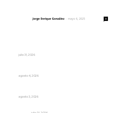
Las vacas de Huajimic
Jorge Enrique González
-
mayo 6, 2025
Letras del director
0
Lo más popular
Mejoran transparencia municipal con taller de evolución
patrimonial en Acaponeta
NAYARIT
julio 31, 2026
Abren convocatoria de ingreso para la Escuela de Bellas
Artes
NAYARIT
agosto 4, 2026
Tras operativo, el CEDE busca protección de justicia
federal
NAYARIT
agosto 3, 2026
Edición impresa 31 de julio de 2026
EDICIÓN IMPRESA
julio 31, 2026