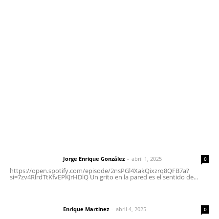
Contáctanos
meridianoredacción@gmail.com
Tels. 3112143809 | 3112103211
Oficinas Generales: Av. Independencia #355, Tepic,
Nayarit
Letras del Director
Letras del director | Un grito en la pared
Jorge Enrique González
-
abril 1, 2025
Letras del director
0
https://open.spotify.com/episode/2nsPGl4XakQixzrq8QFB7a?
si=7zv4RlrdTtKfvEPKJrHDlQ Un grito en la pared es el sentido de...
El peatón y la ciudad
Enrique Martínez
-
abril 4, 2025
Letras del director
0