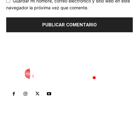
Guardar mi nombre, correo electrónico y sitio web en este
navegador la próxima vez que comente.
Inicio
Nayarit
Nacional
Policiaca
Opinión
Deportes
Edición Impresa
Sociales
Meridiano Vallarta
Contáctanos