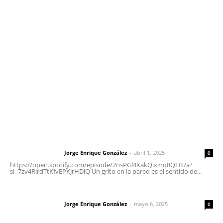
meridianoredacción@gmail.com
Tels. 3112143809 | 3112103211
Oficinas Generales: Av. Independencia #355, Tepic,
Nayarit
Letras del Director
Letras del director | Un grito en la pared
Jorge Enrique González
-
abril 1, 2025
Letras del director
0
https://open.spotify.com/episode/2nsPGl4XakQixzrq8QFB7a?
si=7zv4RlrdTtKfvEPKJrHDlQ Un grito en la pared es el sentido de...
Las vacas de Huajimic
Jorge Enrique González
-
mayo 6, 2025
Letras del director
0