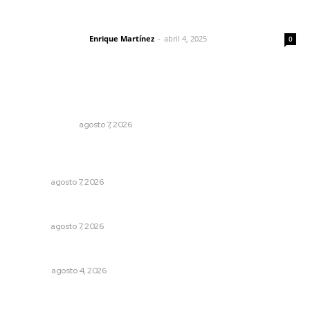
El peatón y la ciudad
Enrique Martínez
-
abril 4, 2025
Letras del director
0
Lo más popular
Sodomitas en desgracia
LA SERPENTINA
agosto 7, 2026
Recupera la CONDUSEF 17.8 millones de pesos a favor
de usuarios financieros
NAYARIT
agosto 7, 2026
Culmina El Molino liquidación productores de caña
NAYARIT
agosto 7, 2026
El crimen organizado nos daña
OPINIÓN
agosto 4, 2026
Supervisan normas de calidad en establecimientos
turísticos de Tepic