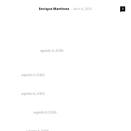
El peatón y la ciudad
Enrique Martínez
-
abril 4, 2025
Letras del director
0
Lo más popular
Pensiones absorben un tercio de lo que gasta el
gobierno
MONITOR POLÍTICO
agosto 4, 2026
Destinan 87 millones a obras de infraestructura en tres
municipios
NAYARIT
agosto 3, 2026
Plantarán en Nayarit miles de árboles
NAYARIT
agosto 6, 2026
En el país de las corrupciones
LA SERPENTINA
agosto 6, 2026
Eliminan delincuente en Bahía de Banderas