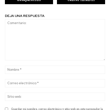
DEJA UNA RESPUESTA
Comentario:
No
Co
ele
Sit
we
Guardar mi nombre, correo electrónico y sitio web en este navegador la