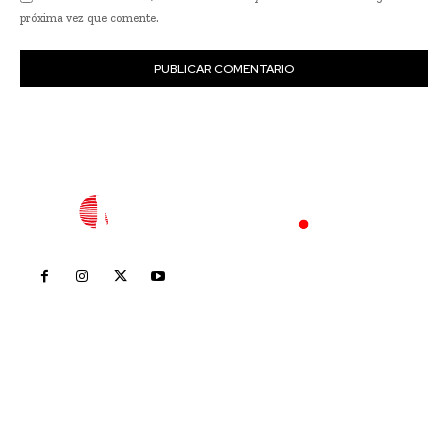
próxima vez que comente.
Inicio
Nayarit
Nacional
Policiaca
Opinión
Deportes
Edición Impresa
Sociales
Meridiano Vallarta
Contáctanos