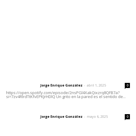
meridianoredacción@gmail.com
Tels. 3112143809 | 3112103211
Oficinas Generales: Av. Independencia #355, Tepic,
Nayarit
Letras del Director
Letras del director | Un grito en la pared
Jorge Enrique González
-
abril 1, 2025
Letras del director
0
https://open.spotify.com/episode/2nsPGl4XakQixzrq8QFB7a?
si=7zv4RlrdTtKfvEPKJrHDlQ Un grito en la pared es el sentido de...
Las vacas de Huajimic
Jorge Enrique González
-
mayo 6, 2025
Letras del director
0