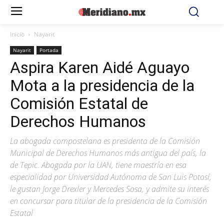
Inicio
Nayarit
Nayarit
Portada
Aspira Karen Aidé Aguayo
Mota a la presidencia de la
Comisión Estatal de
Derechos Humanos
La abogada compostelana es presidenta de la Comisión
Municipal de Derechos Humanos más antigua del país, la
de Tepic. Abogada por la UAN, tiene maestría en esa
especialidad por Universidad Autónoma de San Luis Potosí,
le gustan Jorge Drexler y Mercedes Sosa, y admite su interés
en concursar para titular de la presidencia de la Comisión
Estatal