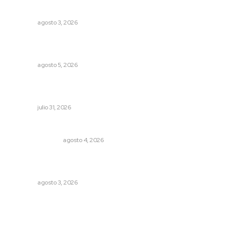
Caen ingresos por remesas durante el primer semestre
NAYARIT
agosto 3, 2026
Recuperan milenario sello ritual de la cultura Aztatlán en
Nayarit
NAYARIT
agosto 5, 2026
Impulsan competitividad turística mediante diálogo
directo en Santa María
NAYARIT
julio 31, 2026
Edición impresa 04 de agosto de 2026
EDICIÓN IMPRESA
agosto 4, 2026
Promueven saberes ancestrales en la ruta Potrero
Tradicional
NAYARIT
agosto 3, 2026
Archivo mensual