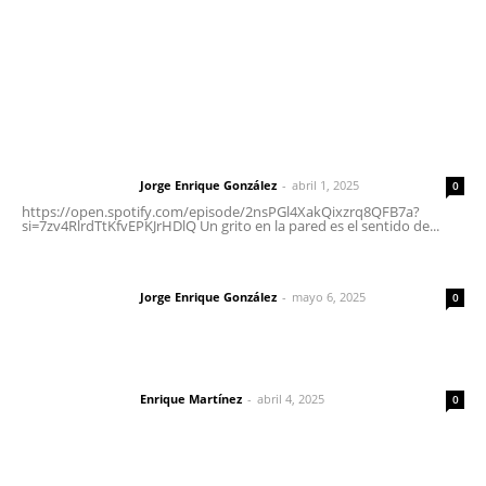
Nayarit
Letras del Director
Letras del director | Un grito en la pared
Jorge Enrique González
-
abril 1, 2025
Letras del director
0
https://open.spotify.com/episode/2nsPGl4XakQixzrq8QFB7a?
si=7zv4RlrdTtKfvEPKJrHDlQ Un grito en la pared es el sentido de...
Las vacas de Huajimic
Jorge Enrique González
-
mayo 6, 2025
Letras del director
0
El peatón y la ciudad
Enrique Martínez
-
abril 4, 2025
Letras del director
0
Lo más popular