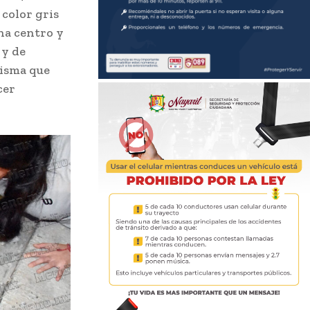
 color gris
na centro y
 y de
misma que
cer