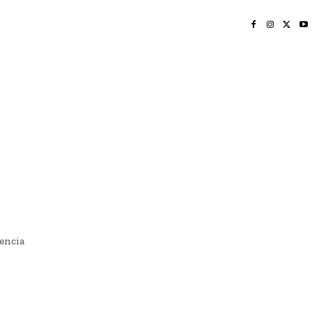
INICIO
NAYARIT
NACIONAL
POLICIACA
OPINIÓN
DEPORTES
EDICIÓN IMPRESA
SOCIALES
MERIDIANO VALLARTA
encia