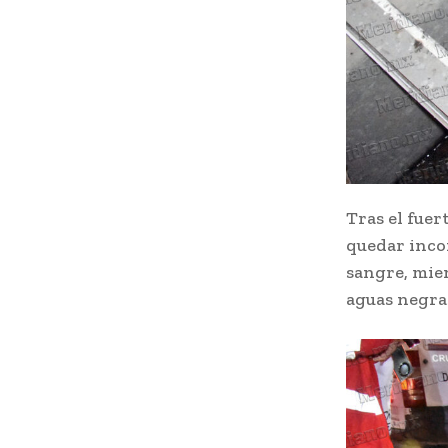
Tras el fuer
quedar inco
sangre, mien
aguas negras