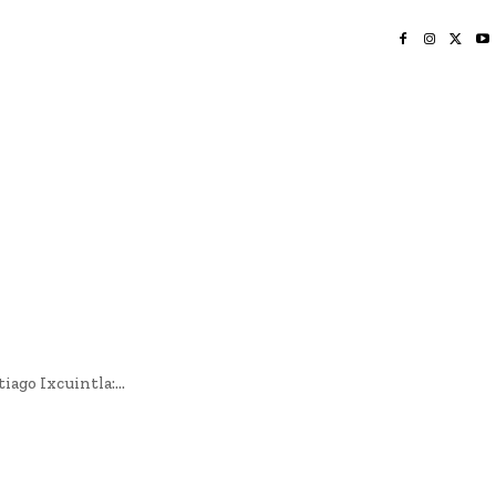
INICIO
NAYARIT
NACIONAL
POLICIACA
OPINIÓN
DEPORTES
EDICIÓN IMPRESA
SOCIALES
MERIDIANO VALLARTA
ago Ixcuintla:...