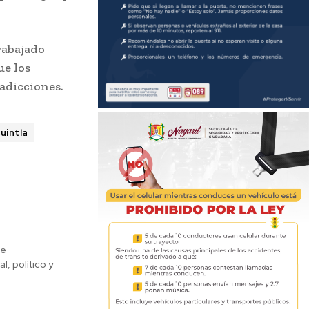
rabajado
ue los
 adicciones.
uintla
de
, político y