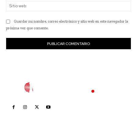
Sit
we
Guardar mi nombre, correo electrónico y sitio web en este navegador la
próxima vez que comente.
Inicio
Nayarit
Nacional
Policiaca
Opinión
Deportes
Edición Impresa
Sociales
Meridiano Vallarta