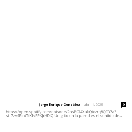
Contáctanos
meridianoredacción@gmail.com
Tels. 3112143809 | 3112103211
Oficinas Generales: Av. Independencia #355, Tepic,
Nayarit
Letras del Director
Letras del director | Un grito en la pared
Jorge Enrique González
-
abril 1, 2025
Letras del director
0
https://open.spotify.com/episode/2nsPGl4XakQixzrq8QFB7a?
si=7zv4RlrdTtKfvEPKJrHDlQ Un grito en la pared es el sentido de...
Las vacas de Huajimic