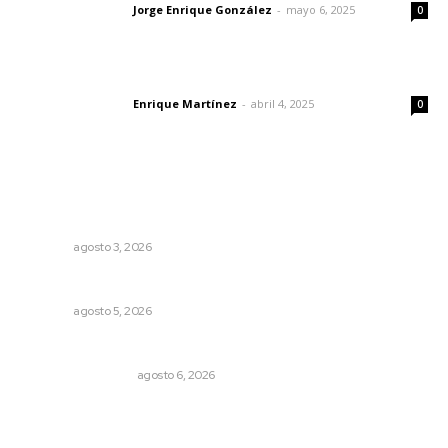
Jorge Enrique González
-
mayo 6, 2025
Letras del director
0
El peatón y la ciudad
Enrique Martínez
-
abril 4, 2025
Letras del director
0
Lo más popular
Promueven riqueza natural y rituales ancestrales en el
municipio de Ruiz
NAYARIT
agosto 3, 2026
Buscan sanar suelos cansados en el norte de Nayarit
NAYARIT
agosto 5, 2026
Por inseguridad, cero aguacate a Estados Unidos
MONITOR POLÍTICO
agosto 6, 2026
Desconfío de las policías municipales: gobernador
Navarro