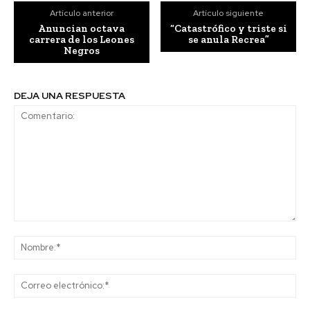
Artículo anterior
Artículo siguiente
Anuncian octava
“Catastrófico y triste si
carrera de los Leones
se anula Recrea”
Negros
DEJA UNA RESPUESTA
Comentario:
No
Co
ele