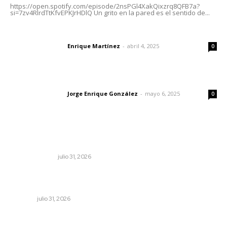
https://open.spotify.com/episode/2nsPGl4XakQixzrq8QFB7a?
si=7zv4RlrdTtKfvEPKJrHDlQ Un grito en la pared es el sentido de...
El peatón y la ciudad
Enrique Martínez
-
abril 4, 2025
Letras del director
0
Las vacas de Huajimic
Jorge Enrique González
-
mayo 6, 2025
Letras del director
0
Lo más popular
Cerrar todos los anexos
LA SERPENTINA
julio 31, 2026
Apuesta la UAN por una transformación sostenible
mediante ciencia e innovación tecnológica
NAYARIT
julio 31, 2026
MORENA Nacional llama a aspirantes nayaritas