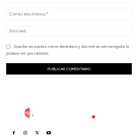
Co
ele
Sit
we
Guardar mi nombre, correo electrónico y sitio web en este navegador la
próxima vez que comente.