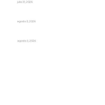
NAYARIT
julio 31, 2026
Impulsan ruta turística en San Blas; Mecatán: Tierra de
Agua, Senderos y Plátanos
NAYARIT
agosto 3, 2026
¿De qué sirven los foros sobre la NEM?: eufemismos y
mentiras
OPINIÓN
agosto 3, 2026
Archivo mensual
agosto 2026
julio 2026
junio 2026
mayo 2026
abril 2026