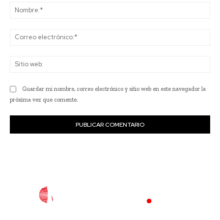
No
Co
ele
Sit
we
Guardar mi nombre, correo electrónico y sitio web en este navegador la
próxima vez que comente.