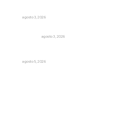
Promueven riqueza natural y rituales ancestrales en el
municipio de Ruiz
NAYARIT
agosto 3, 2026
Varios estados necesitan mejorar su economía
MONITOR POLÍTICO
agosto 3, 2026
Triunfa Victorina Morales con el lenguaje milenario de
sus hilos
NAYARIT
agosto 5, 2026
Archivo mensual
agosto 2026
julio 2026
junio 2026
mayo 2026