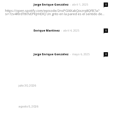
Jorge Enrique González
-
abril 1, 2025
Letras del director
0
https://open.spotify.com/episode/2nsPGl4XakQixzrq8QFB7a?
si=7zv4RlrdTtKfvEPKJrHDlQ Un grito en la pared es el sentido de...
El peatón y la ciudad
Enrique Martínez
-
abril 4, 2025
Letras del director
0
Las vacas de Huajimic
Jorge Enrique González
-
mayo 6, 2025
Letras del director
0
Lo más popular
IMSS Nayarit concreta doble procuración multiorgánica
NAYARIT
julio 30, 2026
Sancionan conductas de asedio para proteger la
tranquilidad comunitaria
NAYARIT
agosto 5, 2026