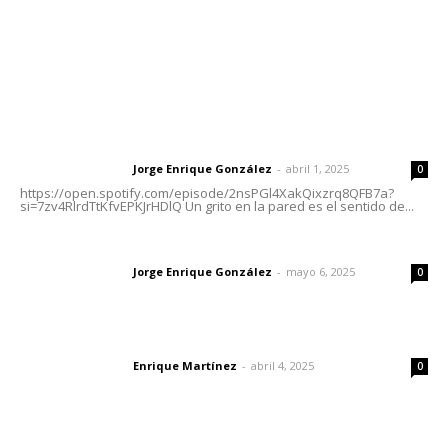
Nayarit
Letras del Director
Letras del director | Un grito en la pared
Jorge Enrique González
-
abril 1, 2025
Letras del director
0
https://open.spotify.com/episode/2nsPGl4XakQixzrq8QFB7a?
si=7zv4RlrdTtKfvEPKJrHDlQ Un grito en la pared es el sentido de...
Las vacas de Huajimic
Jorge Enrique González
-
mayo 6, 2025
Letras del director
0
El peatón y la ciudad
Enrique Martínez
-
abril 4, 2025
Letras del director
0
Lo más popular