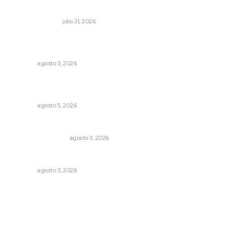
Edición impresa 31 de julio de 2026
EDICIÓN IMPRESA
julio 31, 2026
Impulsan ruta turística en San Blas; Mecatán: Tierra de
Agua, Senderos y Plátanos
NAYARIT
agosto 3, 2026
Reafirma DIF Nayarit atención directa a comunidades
vulnerables
NAYARIT
agosto 5, 2026
Varios estados necesitan mejorar su economía
MONITOR POLÍTICO
agosto 3, 2026
Busca CECAN a los mejores cortometrajes nayaritas
NAYARIT
agosto 3, 2026
Archivo mensual