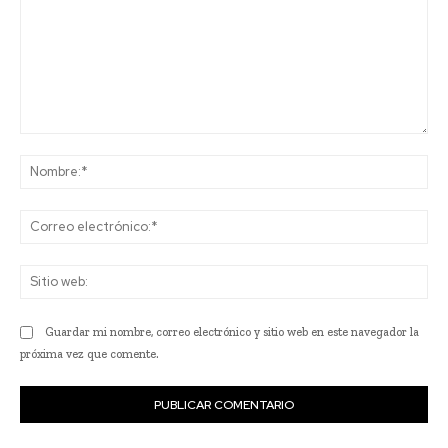
Comentario:
No
Co
ele
Sit
we
Guardar mi nombre, correo electrónico y sitio web en este navegador la
próxima vez que comente.