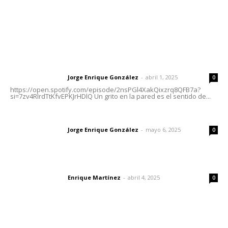
Letras del Director
Letras del director | Un grito en la pared
Jorge Enrique González
-
abril 1, 2025
Letras del director
0
https://open.spotify.com/episode/2nsPGl4XakQixzrq8QFB7a?
si=7zv4RlrdTtKfvEPKJrHDlQ Un grito en la pared es el sentido de...
Las vacas de Huajimic
Jorge Enrique González
-
mayo 6, 2025
Letras del director
0
El peatón y la ciudad
Enrique Martínez
-
abril 4, 2025
Letras del director
0
Lo más popular
Fortalecen formación de profesionales de la salud en el