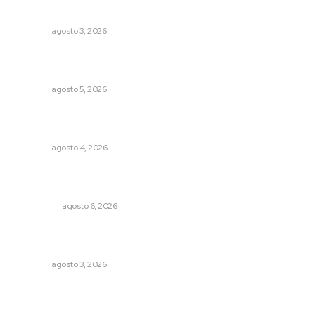
IMSS
NAYARIT
agosto 3, 2026
Sancionan conductas de asedio para proteger la
tranquilidad comunitaria
NAYARIT
agosto 5, 2026
Aclara Marakame tarifas y programas de apoyo para
rehabilitación
NAYARIT
agosto 4, 2026
Mecánico estrella vehículo que acababa de reparar en la
Tepic-Mazatlán
POLICIACA
agosto 6, 2026
Inicia construcción de Bachillerato Nacional Margarita
Maza en Nuevo Nayarit
NAYARIT
agosto 3, 2026