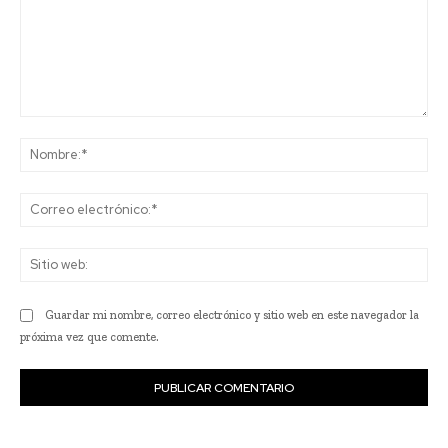
Comentario:
No
Co
ele
Sit
we
Guardar mi nombre, correo electrónico y sitio web en este navegador la
próxima vez que comente.