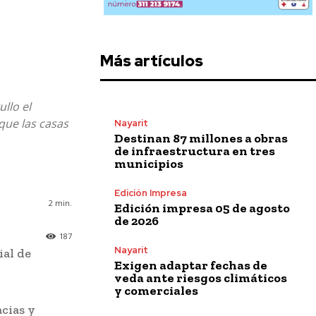
Más artículos
llo el
que las casas
Nayarit
Destinan 87 millones a obras
de infraestructura en tres
municipios
Edición Impresa
2
min.
Edición impresa 05 de agosto
de 2026
187
Nayarit
ial de
Exigen adaptar fechas de
veda ante riesgos climáticos
y comerciales
cias y