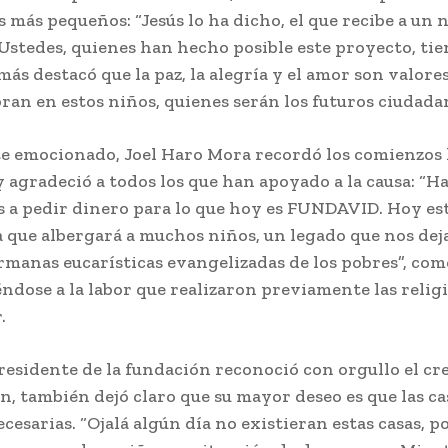
s más pequeños: “Jesús lo ha dicho, el que recibe a un 
 Ustedes, quienes han hecho posible este proyecto, tie
ás destacó que la paz, la alegría y el amor son valore
ran en estos niños, quienes serán los futuros ciudadan
e emocionado, Joel Haro Mora recordó los comienzos
gradeció a todos los que han apoyado a la causa: “Ha
a pedir dinero para lo que hoy es FUNDAVID. Hoy es
a que albergará a muchos niños, un legado que nos de
rmanas eucarísticas evangelizadas de los pobres”, co
éndose a la labor que realizaron previamente las religi
.
residente de la fundación reconoció con orgullo el cr
ón, también dejó claro que su mayor deseo es que las c
cesarias. “Ojalá algún día no existieran estas casas, p