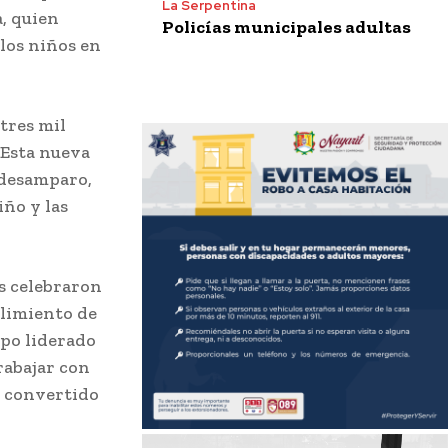
La Serpentina
a, quien
Policías municipales adultas
los niños en
 tres mil
 Esta nueva
 desamparo,
ño y las
es celebraron
plimiento de
upo liderado
rabajar con
a convertido