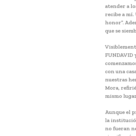
atender a lo
recibe a mí.
honor”. Adem
que se siemb
Visiblement
FUNDAVID y a
comenzamos 
con una cas
nuestras he
Mora, refiri
mismo lugar
Aunque el p
la instituci
no fueran ne