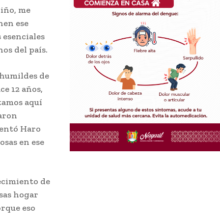
niño, me
nen ese
s esenciales
os del país.
 humildes de
ce 12 años,
tamos aquí
jaron
mentó Haro
osas en ese
ecimiento de
asas hogar
orque eso