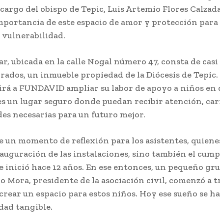
cargo del obispo de Tepic, Luis Artemio Flores Calzad
mportancia de este espacio de amor y protección para 
 vulnerabilidad.
r, ubicada en la calle Nogal número 47, consta de casi
rados, un inmueble propiedad de la Diócesis de Tepic.
irá a FUNDAVID ampliar su labor de apoyo a niños en
s un lugar seguro donde puedan recibir atención, cari
es necesarias para un futuro mejor.
e un momento de reflexión para los asistentes, quien
nauguración de las instalaciones, sino también el cum
 inició hace 12 años. En ese entonces, un pequeño gr
o Mora, presidente de la asociación civil, comenzó a t
 crear un espacio para estos niños. Hoy ese sueño se h
dad tangible.