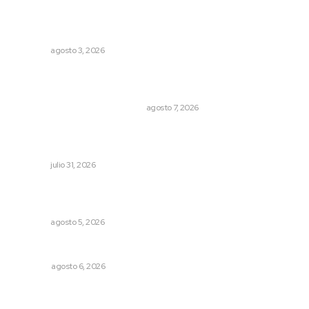
Destinan 87 millones a obras de infraestructura en tres
municipios
NAYARIT
agosto 3, 2026
La Princesa Mololoa y el tóxico que se convirtió en
volcán
LA HISTORIA TAMBIÉN ES NOTICIA
agosto 7, 2026
Olimpiadas para convivir, no para competir: gobernador
Navarro
NAYARIT
julio 31, 2026
Sancionan conductas de asedio para proteger la
tranquilidad comunitaria
NAYARIT
agosto 5, 2026
Probables resultados en gubernaturas
OPINIÓN
agosto 6, 2026