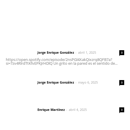
Nayarit
Letras del Director
Letras del director | Un grito en la pared
Jorge Enrique González
-
abril 1, 2025
Letras del director
0
https://open.spotify.com/episode/2nsPGl4XakQixzrq8QFB7a?
si=7zv4RlrdTtKfvEPKJrHDlQ Un grito en la pared es el sentido de...
Las vacas de Huajimic
Jorge Enrique González
-
mayo 6, 2025
Letras del director
0
El peatón y la ciudad
Enrique Martínez
-
abril 4, 2025
Letras del director
0
Lo más popular