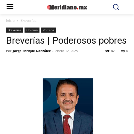
Inicio
Breverías
Breverías
Opinión
Portada
Breverías | Poderosos pobres
Por
Jorge Enrique González
-
enero 12, 2025
42
0