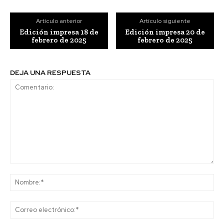
Artículo anterior
Artículo siguiente
Edición impresa 18 de
Edición impresa 20 de
febrero de 2025
febrero de 2025
DEJA UNA RESPUESTA
Comentario:
No
Co
ele