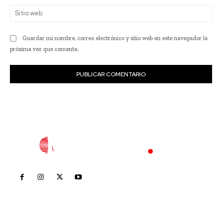
Sit
we
Guardar mi nombre, correo electrónico y sitio web en este navegador la
próxima vez que comente.
Inicio
Nayarit
Nacional
Policiaca
Opinión
Deportes
Edición Impresa
Sociales
Meridiano Vallarta