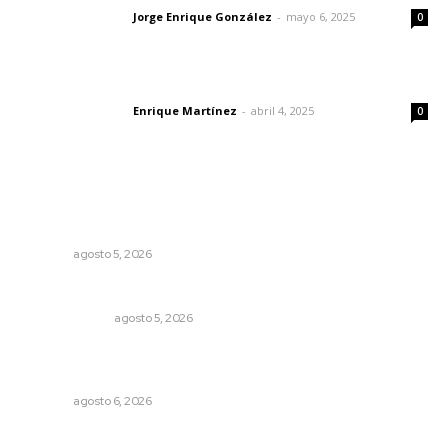
Jorge Enrique González
-
mayo 6, 2025
Letras del director
0
El peatón y la ciudad
Enrique Martínez
-
abril 4, 2025
Letras del director
0
Lo más popular
Perdió todo por las drogas, pero logró recuperar a su
familia
NAYARIT
agosto 5, 2026
La Inteligencia Artificial enfrenta a dos grupos humanos
LA SERPENTINA
agosto 5, 2026
Recuperan la audición mediante procesadores
cocleares
NAYARIT
agosto 6, 2026
Impulsan competitividad turística mediante diálogo