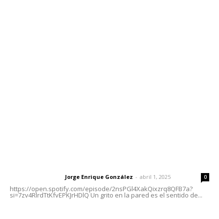
Contáctanos
meridianoredacción@gmail.com
Tels. 3112143809 | 3112103211
Oficinas Generales: Av. Independencia #355, Tepic,
Nayarit
Letras del Director
Letras del director | Un grito en la pared
Jorge Enrique González
-
abril 1, 2025
Letras del director
0
https://open.spotify.com/episode/2nsPGl4XakQixzrq8QFB7a?
si=7zv4RlrdTtKfvEPKJrHDlQ Un grito en la pared es el sentido de...
Las vacas de Huajimic