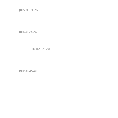
Hornean Andrea y Julio el sustento de su hogar
NAYARIT
julio 30, 2026
Detectan permisos falsos para comercio ambulante en
playas
NAYARIT
julio 31, 2026
Edición impresa 01 de agosto de 2026
EDICIÓN IMPRESA
julio 31, 2026
Una persona y CFE mantienen disputa por probable
cobro indebido de luz
NAYARIT
julio 31, 2026
Archivo mensual
agosto 2026
julio 2026