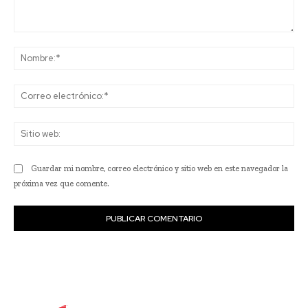
Comentario:
No
Co
ele
Sit
we
Guardar mi nombre, correo electrónico y sitio web en este navegador la
próxima vez que comente.