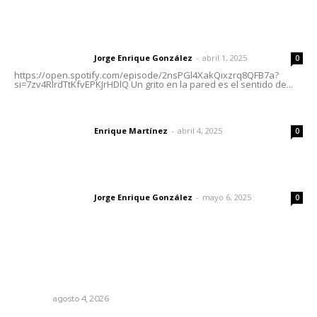
Letras del director | Un grito en la pared
Jorge Enrique González
-
abril 1, 2025
Letras del director
0
https://open.spotify.com/episode/2nsPGl4XakQixzrq8QFB7a?
si=7zv4RlrdTtKfvEPKJrHDlQ Un grito en la pared es el sentido de...
El peatón y la ciudad
Enrique Martínez
-
abril 4, 2025
Letras del director
0
Las vacas de Huajimic
Jorge Enrique González
-
mayo 6, 2025
Letras del director
0
Lo más popular
Buen gobierno, buen liderazgo y la amenaza de la
politiquería
OPINIÓN
agosto 4, 2026