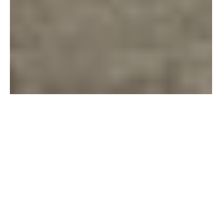
Marcó a Zitacua
sueño de cinco
maracate
: