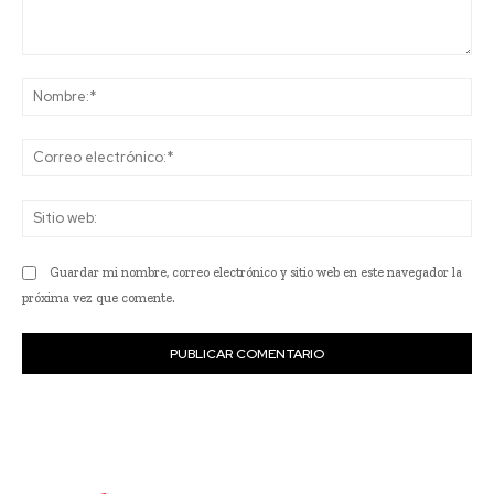
Comentario:
No
Co
ele
Sit
we
Guardar mi nombre, correo electrónico y sitio web en este navegador la
próxima vez que comente.