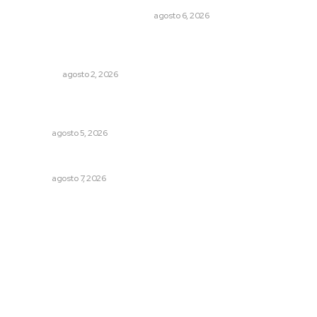
EL ATAQUE DE LOS QUE OBSERVAN
agosto 6, 2026
Madrugada de terror en Tepic: borrachas provocan
aparatoso accidente y huye
POLICIACA
agosto 2, 2026
Liquidación en ingenio de Puga se ejecuta a 985 pesos
por tonelada
NAYARIT
agosto 5, 2026
Rehabilitan infraestructura de preparatorias de la UAN
NAYARIT
agosto 7, 2026
Archivo mensual
agosto 2026
julio 2026
junio 2026