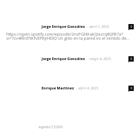
Letras del Director
Letras del director | Un grito en la pared
Jorge Enrique González
-
abril 1, 2025
Letras del director
0
https://open.spotify.com/episode/2nsPGl4XakQixzrq8QFB7a?
si=7zv4RlrdTtKfvEPKJrHDlQ Un grito en la pared es el sentido de...
Las vacas de Huajimic
Jorge Enrique González
-
mayo 6, 2025
Letras del director
0
El peatón y la ciudad
Enrique Martínez
-
abril 4, 2025
Letras del director
0
Lo más popular
Edición impresa 07 de junio de 2026
EDICIÓN IMPRESA
agosto 7, 2026
Cuando el río suena, ¿quién escucha?