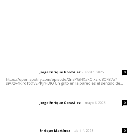
Tels. 3112143809 | 3112103211
Oficinas Generales: Av. Independencia #355, Tepic,
Nayarit
Letras del Director
Letras del director | Un grito en la pared
Jorge Enrique González
-
abril 1, 2025
Letras del director
0
https://open.spotify.com/episode/2nsPGl4XakQixzrq8QFB7a?
si=7zv4RlrdTtKfvEPKJrHDlQ Un grito en la pared es el sentido de...
Las vacas de Huajimic
Jorge Enrique González
-
mayo 6, 2025
Letras del director
0
El peatón y la ciudad
Enrique Martínez
-
abril 4, 2025
Letras del director
0