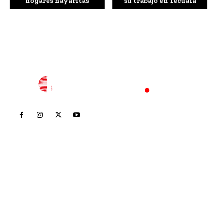
hogares nayaritas
su trabajo en Tecuala
Inicio
Nayarit
Nacional
Policiaca
Opinión
Deportes
Edición Impresa
Sociales
Meridiano Vallarta
Contáctanos
meridianoredacción@gmail.com