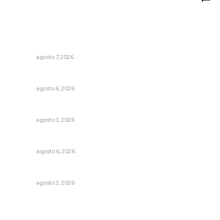
Lo más popular
Concluye registro de fichas para la UT
NAYARIT
agosto 7, 2026
Preparan la Feria de Regreso a Clases
NAYARIT
agosto 6, 2026
Busca CECAN a los mejores cortometrajes nayaritas
NAYARIT
agosto 3, 2026
Probables resultados en gubernaturas
OPINIÓN
agosto 6, 2026
Fortalecen infraestructura de salud
NAYARIT
agosto 3, 2026
Archivo mensual