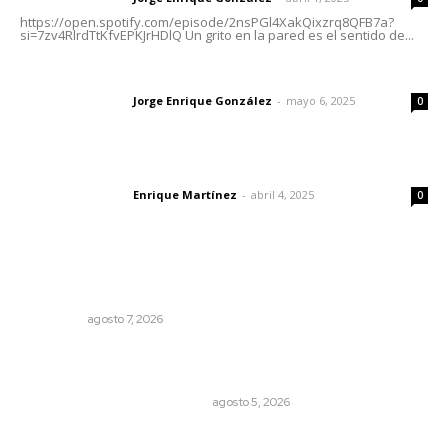
https://open.spotify.com/episode/2nsPGl4XakQixzrq8QFB7a?
si=7zv4RlrdTtKfvEPKJrHDlQ Un grito en la pared es el sentido de...
Las vacas de Huajimic
Jorge Enrique González
-
mayo 6, 2025
Letras del director
0
El peatón y la ciudad
Enrique Martínez
-
abril 4, 2025
Letras del director
0
Lo más popular
Detienen al exgobernador de Guerrero, Ángel Aguirre
NACIONAL
agosto 7, 2026
El Google Maps del Porfiriato: así conocieron México
miles de niños hace más de un siglo
LA HISTORIA TAMBIÉN ES NOTICIA
agosto 5, 2026
Queremos que el próximo gobernador sepa leer y