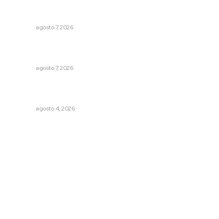
escribir // La semblanza político literaria de Julián
Gascón
NAYARIT
agosto 7, 2026
Impulsan proyectos productivos con créditos a tasa
cero de interés
NAYARIT
agosto 7, 2026
Abren convocatoria de ingreso para la Escuela de Bellas
Artes
NAYARIT
agosto 4, 2026
Archivo mensual
agosto 2026
julio 2026
junio 2026
mayo 2026