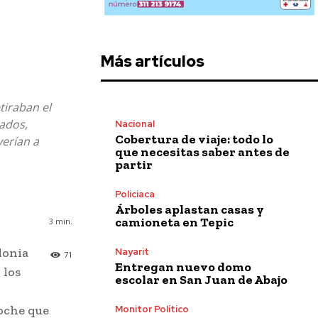
Más artículos
tiraban el
pados,
Nacional
Cobertura de viaje: todo lo
erían a
que necesitas saber antes de
partir
Policiaca
Árboles aplastan casas y
camioneta en Tepic
3
min.
lonia
Nayarit
71
Entregan nuevo domo
 los
escolar en San Juan de Abajo
oche que
Monitor Político