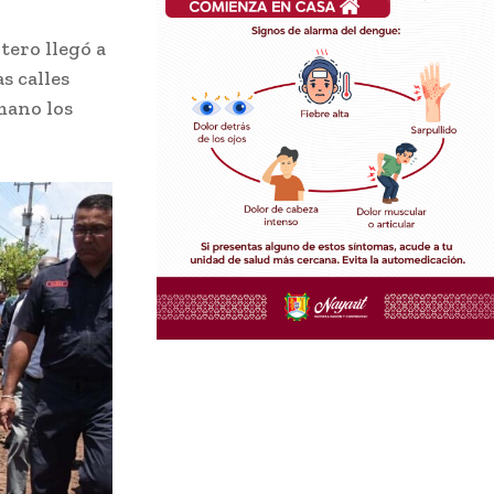
ero llegó a
s calles
mano los