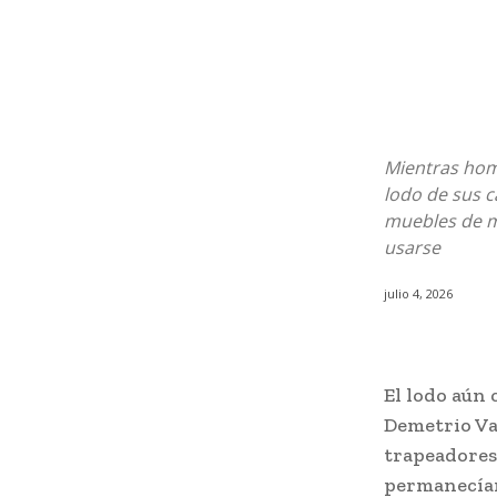
Mientras homb
lodo de sus c
muebles de m
usarse
julio 4, 2026
El lodo aún 
Demetrio Val
trapeadores 
permanecían