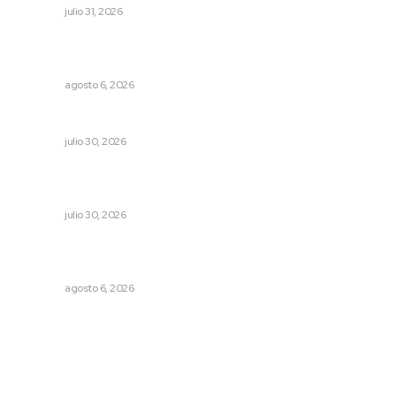
NAYARIT
julio 31, 2026
Alistarán alerta sísmica en teléfonos celulares durante
simulacro nacional
NAYARIT
agosto 6, 2026
Alertan por tramos de alta peligrosidad
NAYARIT
julio 30, 2026
Profesionalizan turismo de aventura para elevar
competitividad en Nayarit
NAYARIT
julio 30, 2026
Buscan asegurar precio competitivo para el arroz
nayarita
NAYARIT
agosto 6, 2026
Archivo mensual