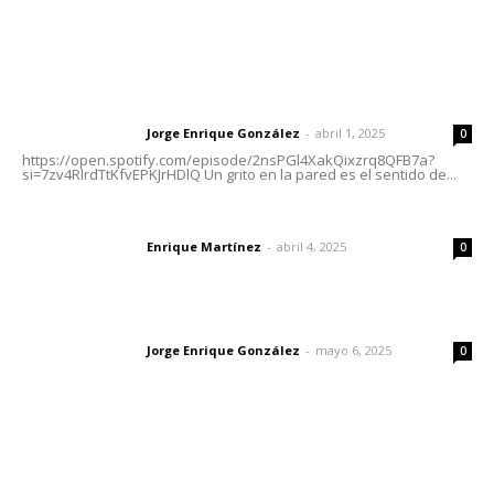
Letras del Director
Letras del director | Un grito en la pared
Jorge Enrique González
-
abril 1, 2025
Letras del director
0
https://open.spotify.com/episode/2nsPGl4XakQixzrq8QFB7a?
si=7zv4RlrdTtKfvEPKJrHDlQ Un grito en la pared es el sentido de...
El peatón y la ciudad
Enrique Martínez
-
abril 4, 2025
Letras del director
0
Las vacas de Huajimic
Jorge Enrique González
-
mayo 6, 2025
Letras del director
0
Lo más popular
Impulsan competitividad turística mediante diálogo
directo en Santa María