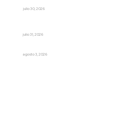
Ivideliza levanta la mano
OPINIÓN
julio 30, 2026
Brinda el DIF asistencia alimentaria en las Olimpiadas de
Oro 2026
NAYARIT
julio 31, 2026
Fortalecen infraestructura de salud
NAYARIT
agosto 3, 2026
Archivo mensual
agosto 2026
julio 2026
junio 2026
mayo 2026
abril 2026