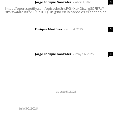
Jorge Enrique González
-
abril 1, 2025
Letras del director
0
https://open.spotify.com/episode/2nsPGl4XakQixzrq8QFB7a?
si=7zv4RlrdTtKfvEPKJrHDlQ Un grito en la pared es el sentido de...
El peatón y la ciudad
Enrique Martínez
-
abril 4, 2025
Letras del director
0
Las vacas de Huajimic
Jorge Enrique González
-
mayo 6, 2025
Letras del director
0
Lo más popular
El Google Maps del Porfiriato: así conocieron México
miles de niños hace más de un siglo
LA HISTORIA TAMBIÉN ES NOTICIA
agosto 5, 2026
Mantiene Nuevo Nayarit alta ocupación
NAYARIT
julio 30, 2026