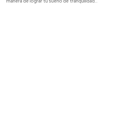
manera de lograr tu sueño de tranquilidad...