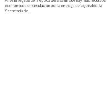
Ante la llegada de la época del año en que hay más recursos
económicos en circulación por la entrega del aguinaldo, la
Secretaría de...