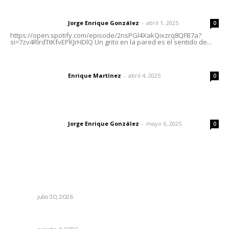
Letras del director | Un grito en la pared
Jorge Enrique González
-
abril 1, 2025
Letras del director
0
https://open.spotify.com/episode/2nsPGl4XakQixzrq8QFB7a?
si=7zv4RlrdTtKfvEPKJrHDlQ Un grito en la pared es el sentido de...
El peatón y la ciudad
Enrique Martínez
-
abril 4, 2025
Letras del director
0
Las vacas de Huajimic
Jorge Enrique González
-
mayo 6, 2025
Letras del director
0
Lo más popular
Profesionalizan turismo de aventura para elevar
competitividad en Nayarit
NAYARIT
julio 30, 2026
Llueve menos durante inicio de temporal