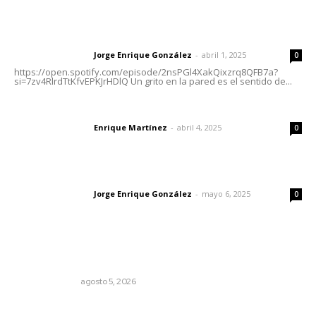
Letras del director | Un grito en la pared
Jorge Enrique González
-
abril 1, 2025
Letras del director
0
https://open.spotify.com/episode/2nsPGl4XakQixzrq8QFB7a?
si=7zv4RlrdTtKfvEPKJrHDlQ Un grito en la pared es el sentido de...
El peatón y la ciudad
Enrique Martínez
-
abril 4, 2025
Letras del director
0
Las vacas de Huajimic
Jorge Enrique González
-
mayo 6, 2025
Letras del director
0
Lo más popular
La Inteligencia Artificial enfrenta a dos grupos humanos
LA SERPENTINA
agosto 5, 2026
IMSS Nayarit concreta doble procuración multiorgánica