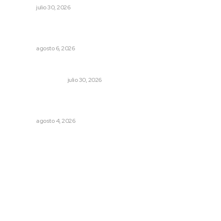
NAYARIT
julio 30, 2026
Alistarán alerta sísmica en teléfonos celulares durante
simulacro nacional
NAYARIT
agosto 6, 2026
Dicen que el SAT está perdonando multas
MONITOR POLÍTICO
julio 30, 2026
Aclara Marakame tarifas y programas de apoyo para
rehabilitación
NAYARIT
agosto 4, 2026
Archivo mensual
agosto 2026
julio 2026
junio 2026