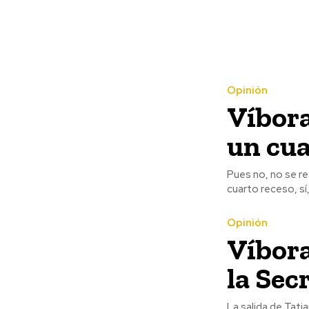
Opinión
Víbora
un cua
Pues no, no se r
cuarto receso, sí
Opinión
Víbora
la Sec
La salida de Tati