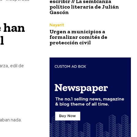
escribir // La semblanza
político literaria de Julián
Gascón
e han
Nayarit
Urgen a municipios a
l
formalizar comités de
protección civil
rza, edil de
aban nada.