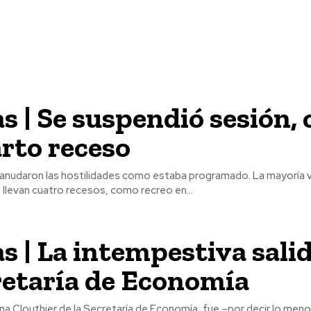
s | Se suspendió sesión,
rto receso
eanudaron las hostilidades como estaba programado. La mayoría 
, llevan cuatro recesos, como recreo en...
s | La intempestiva sali
retaría de Economía
ana Clouthier de la Secretaría de Economía, fue –por decir lo men