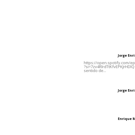
Contáctanos
Letras del Di
meridianoredacción@gmail.com
Letras del director
Jorge En
Letras del director
Tels. 3112143809 | 3112103211
https://open.spotify.com/
?si=7zv4RlrdTtKfvEPKJrHDlQ 
sentido de...
Oficinas Generales: Av.
Independencia #355, Tepic,
Las vacas de Huaj
Nayarit
Jorge En
Letras del director
El peatón y la ciu
Enrique 
Letras del director