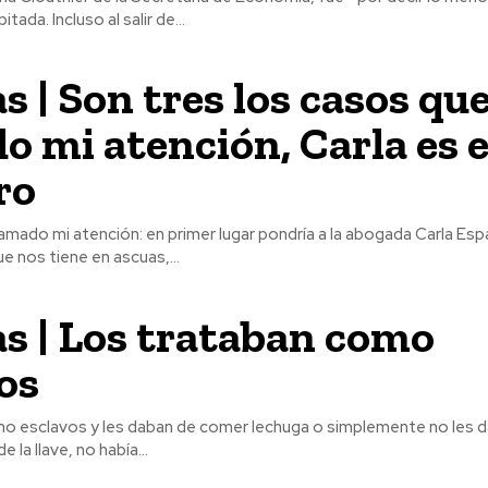
y a mi juicio, precipitada. Incluso al salir de...
s | Son tres los casos qu
o mi atención, Carla es e
ro
amado mi atención: en primer lugar pondría a la abogada Carla Espa
ue nos tiene en ascuas,...
s | Los trataban como
os
o esclavos y les daban de comer lechuga o simplemente no les d
 la llave, no había...