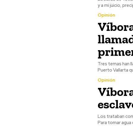
Opinión
Víbora
llamad
prime
Tres temas han ll
Puerto Vallarta q
Opinión
Víbora
esclav
Los trataban com
Para tomar agua de