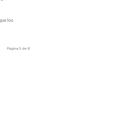
que los
Página 5 de 8
ociales
Meridiano Vallarta