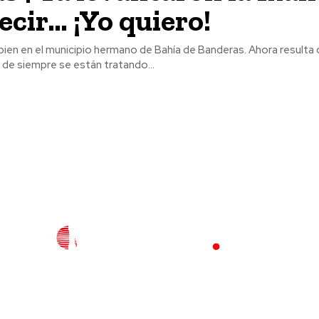
ecir… ¡Yo quiero!
bien en el municipio hermano de Bahía de Banderas. Ahora resulta 
 de siempre se están tratando...
l
Policiaca
Opinión
Deportes
Edición Impresa
S