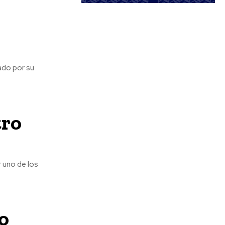
gado por su
tro
r uno de los
o