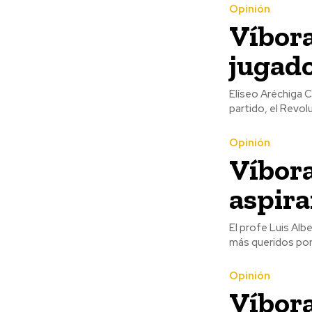
Opinión
Víbora
jugado
Elíseo Aréchiga C
Opinión
Víbora
aspira
El profe Luis Alb
más queridos por 
Opinión
Víbora