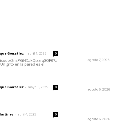
rector
Lo más popular
Fortalecen participación soc
 | Un grito en la pared
en el Sistema de Radio y
Televisión
rique González
-
abril 1, 2025
0
NAYARIT
agosto 7, 2026
episode/2nsPGl4XakQixzrq8QFB7a
Un grito en la pared es el
Promueven descuentos en
recargos y facilidades para
imic
contratos de agua
rique González
-
mayo 6, 2025
0
NAYARIT
agosto 6, 2026
Supervisan normas de cali
en establecimientos turíst
dad
de Tepic
Martínez
-
abril 4, 2025
0
NAYARIT
agosto 6, 2026
Reciben escuelas