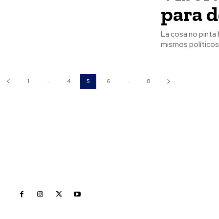
para d
La cosa no pinta 
mismos políticos
1
...
4
5
6
...
8
Inicio
Nayarit
Naciona