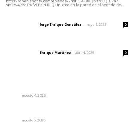
https://open.spotify.com/episode/2nsPGl4XakQixzrq8QFB7a?
si=7zv4RlrdTtKfvEPKJrHDlQ Un grito en la pared es el sentido de...
Las vacas de Huajimic
Jorge Enrique González
-
mayo 6, 2025
Letras del director
0
El peatón y la ciudad
Enrique Martínez
-
abril 4, 2025
Letras del director
0
Lo más popular
Intensifican sustitución de rejillas y desazolve por
temporal
NAYARIT
agosto 4, 2026
Destinarán más de 152 millones de pesos en becas Rita
Cetina
NAYARIT
agosto 5, 2026
Más orden en las precampañas