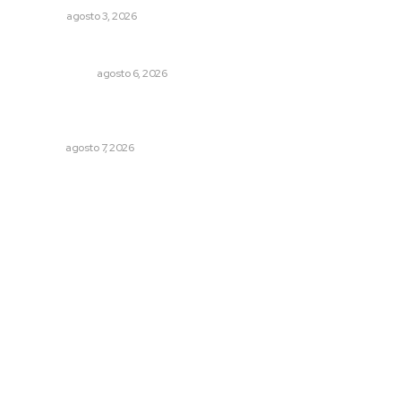
OPINIÓN
agosto 3, 2026
Eufemismos
OTRAS VOCES
agosto 6, 2026
Refuerzan operativos de seguridad para garantizar la
tranquilidad ciudadana
NAYARIT
agosto 7, 2026
Archivo mensual
agosto 2026
julio 2026
junio 2026
mayo 2026
abril 2026