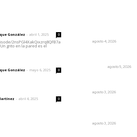
rector
Lo más popular
Aclara Marakame tarifas y
 | Un grito en la pared
programas de apoyo para
rehabilitación
rique González
-
abril 1, 2025
0
NAYARIT
agosto 4, 2026
episode/2nsPGl4XakQixzrq8QFB7a
Un grito en la pared es el
Edición impresa 05 de ago
de 2026
imic
EDICIÓN IMPRESA
agosto 5, 2026
rique González
-
mayo 6, 2025
0
Fortalecen infraestructura
salud
dad
NAYARIT
agosto 3, 2026
Martínez
-
abril 4, 2025
0
Transforman CETMAR 6 co
inversión histórica en Bahía
Banderas
NAYARIT
agosto 3, 2026
Rehabilitan edificio de Rec