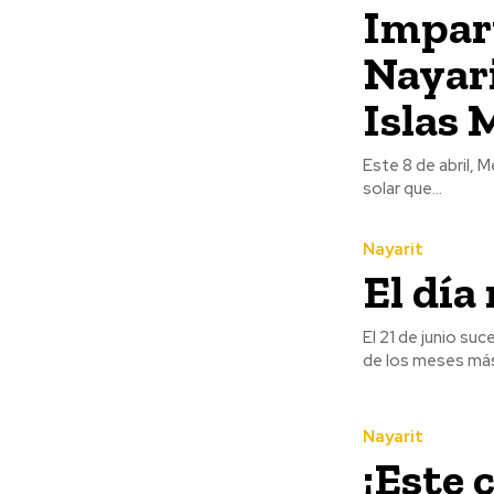
Impar
Nayari
Islas 
Este 8 de abril, M
solar que...
Nayarit
El día
El 21 de junio s
de los meses más 
Nayarit
¡Este 