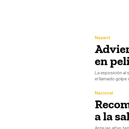
Nayarit
Advier
en pel
La exposición al 
el llamado golpe d
Nacional
Recom
a la s
Ante las altas te