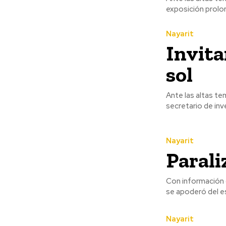
exposición prolon
Nayarit
Invita
sol
Ante las altas te
secretario de inv
Nayarit
Parali
Con información de Fernando 
se apoderó del e
Nayarit