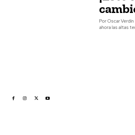
cambi
Por Oscar Verdín Camacho Primero el inmenso incendio en el ce
ahora las altas te
Inicio
Nayarit
Naciona