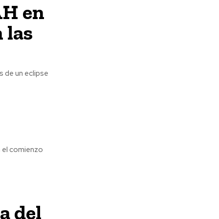
AH en
 las
és de un eclipse
a el comienzo
a del