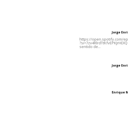
Contáctanos
Letras del Di
meridianoredacción@gmail.com
Letras del director
Jorge En
Letras del director
Tels. 3112143809 | 3112103211
https://open.spotify.com/
?si=7zv4RlrdTtKfvEPKJrHDlQ 
sentido de...
Oficinas Generales: Av.
Independencia #355, Tepic,
Las vacas de Huaj
Nayarit
Jorge En
Letras del director
El peatón y la ciu
Enrique 
Letras del director