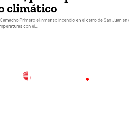
o climático
rro de San Juan en abril reciente, y
mperaturas con el...
l
Policiaca
Opinión
Deportes
Edición Impresa
S