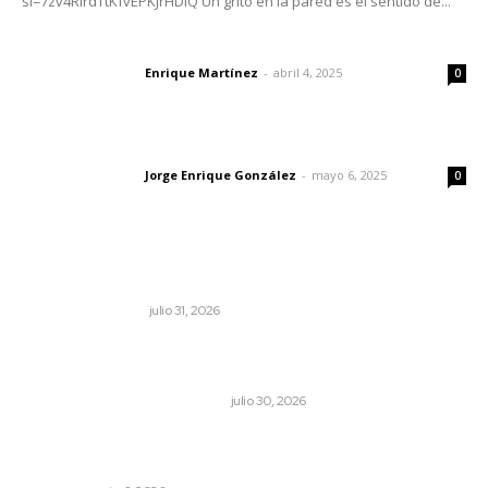
si=7zv4RlrdTtKfvEPKJrHDlQ Un grito en la pared es el sentido de...
El peatón y la ciudad
Enrique Martínez
-
abril 4, 2025
Letras del director
0
Las vacas de Huajimic
Jorge Enrique González
-
mayo 6, 2025
Letras del director
0
Lo más popular
Resumen semanal de noticias
MONITOR POLÍTICO
julio 31, 2026
Antes de que Maná hiciera historia, José José ya le
había cantado a San Blas
LA HISTORIA TAMBIÉN ES NOTICIA
julio 30, 2026
Buscan asegurar precio competitivo para el arroz
nayarita