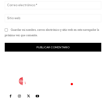
Co
ele
Sit
we
Guardar mi nombre, correo electrónico y sitio web en este navegador la
próxima vez que comente.