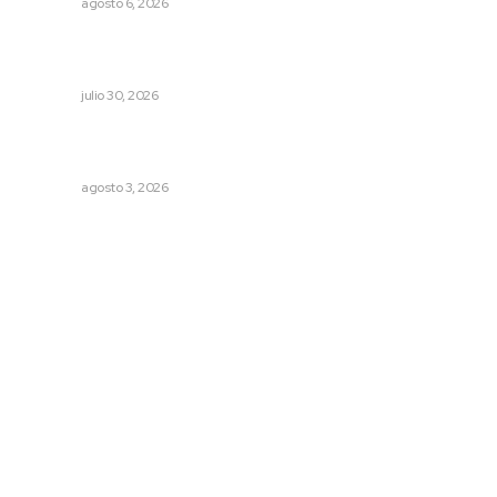
NAYARIT
agosto 6, 2026
Profesionalizan turismo de aventura para elevar
competitividad en Nayarit
NAYARIT
julio 30, 2026
Destinan 87 millones a obras de infraestructura en tres
municipios
NAYARIT
agosto 3, 2026
Archivo mensual
agosto 2026
julio 2026
junio 2026
mayo 2026
abril 2026