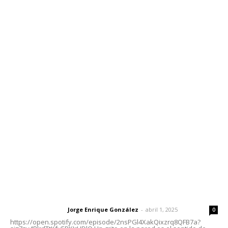
Inicio
Nayarit
Nacional
Policiaca
Opinión
Deportes
Edición Impresa
Sociales
Meridiano Vallarta
Contáctanos
meridianoredacción@gmail.com
Tels. 3112143809 | 3112103211
Oficinas Generales: Av. Independencia #355, Tepic,
Nayarit
Letras del Director
Letras del director | Un grito en la pared
Jorge Enrique González
-
abril 1, 2025
Letras del director
0
https://open.spotify.com/episode/2nsPGl4XakQixzrq8QFB7a?