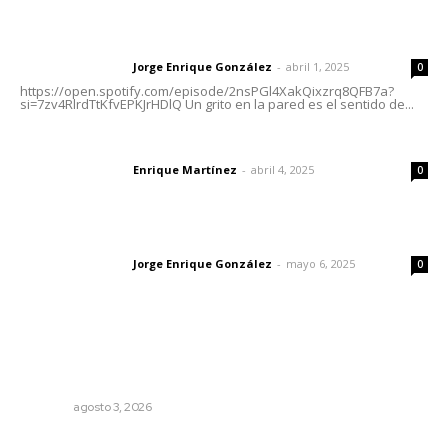
Letras del director | Un grito en la pared
Jorge Enrique González
-
abril 1, 2025
Letras del director
0
https://open.spotify.com/episode/2nsPGl4XakQixzrq8QFB7a?
si=7zv4RlrdTtKfvEPKJrHDlQ Un grito en la pared es el sentido de...
El peatón y la ciudad
Enrique Martínez
-
abril 4, 2025
Letras del director
0
Las vacas de Huajimic
Jorge Enrique González
-
mayo 6, 2025
Letras del director
0
Lo más popular
Refuerzan blindaje estatal ante conflictos en regiones
vecinas
NAYARIT
agosto 3, 2026
Fortalecen coordinación para consolidar el Sistema