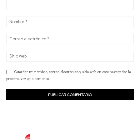
Comentario:
No
Co
ele
Sit
we
Guardar mi nombre, correo electrónico y sitio web en este navegador la
próxima vez que comente.