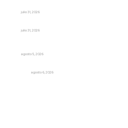
Universal de Salud
NAYARIT
julio 31, 2026
Perciben certidumbre en Mercado Juan Escutia
NAYARIT
julio 31, 2026
Establecen precio de garantía para ganado en
Compostela
NAYARIT
agosto 5, 2026
Eufemismos
OTRAS VOCES
agosto 6, 2026
Archivo mensual
agosto 2026
julio 2026
junio 2026