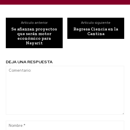
Artículo anterior
Artículo siguiente
Se afianzan proyectos
Regresa Ciencia en la
que serán motor
Cantina
económico para
Nayarit
DEJA UNA RESPUESTA
Comentario:
No