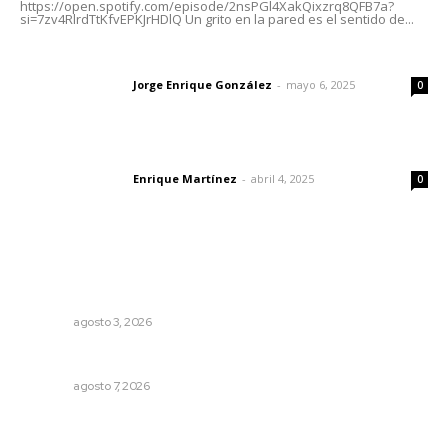
https://open.spotify.com/episode/2nsPGl4XakQixzrq8QFB7a?
si=7zv4RlrdTtKfvEPKJrHDlQ Un grito en la pared es el sentido de...
Las vacas de Huajimic
Jorge Enrique González
-
mayo 6, 2025
Letras del director
0
El peatón y la ciudad
Enrique Martínez
-
abril 4, 2025
Letras del director
0
Lo más popular
Prevención del feminicidio: la urgencia de la denuncia
temprana
NAYARIT
agosto 3, 2026
Culmina El Molino liquidación productores de caña
NAYARIT
agosto 7, 2026
Explican origen científico de inundaciones en Tepic y
Xalisco