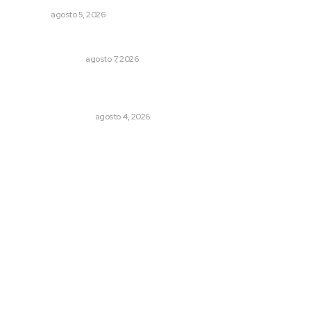
NAYARIT
agosto 5, 2026
Edición impresa 07 de junio de 2026
EDICIÓN IMPRESA
agosto 7, 2026
Pensiones absorben un tercio de lo que gasta el
gobierno
MONITOR POLÍTICO
agosto 4, 2026
Archivo mensual
agosto 2026
julio 2026
junio 2026
mayo 2026
abril 2026