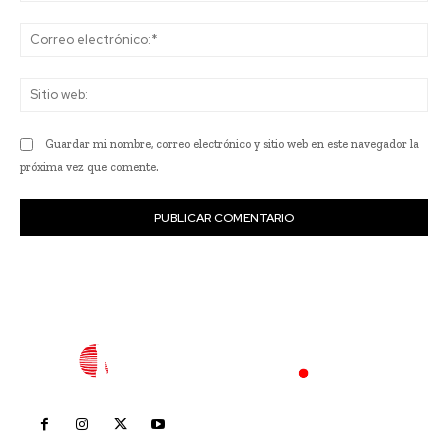
Co
ele
Sit
we
Guardar mi nombre, correo electrónico y sitio web en este navegador la
próxima vez que comente.