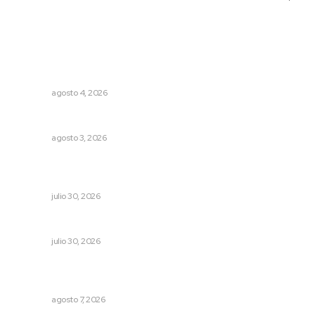
Lo más popular
Reportan buen comportamiento ciudadano durante
periodo vacacional
NAYARIT
agosto 4, 2026
Brillan la cultura y gastronomía de origen en California
NAYARIT
agosto 3, 2026
Esperan 50 mil visitantes en el Pico Rivera Sports Arena;
preparan Feria de Nayarit en California
NAYARIT
julio 30, 2026
Denuncia Teresa Nava aislamiento crítico en la sierra
NAYARIT
julio 30, 2026
Convoca Universidad Autónoma de Nayarit a certamen
nacional de arte
NAYARIT
agosto 7, 2026