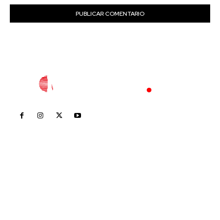
Inicio
Nayarit
Nacional
Policiaca
Opinión
Deportes
Edición Impresa
Sociales
Meridiano Vallarta
Contáctanos
meridianoredacción@gmail.com