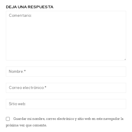
DEJA UNA RESPUESTA
Comentario:
No
Co
ele
Sit
we
Guardar mi nombre, correo electrónico y sitio web en este navegador la
próxima vez que comente.