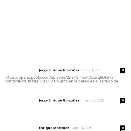
Tels. 3112143809 | 3112103211
Oficinas Generales: Av. Independencia #355, Tepic,
Nayarit
Letras del Director
Letras del director | Un grito en la pared
Jorge Enrique González
-
abril 1, 2025
Letras del director
0
https://open.spotify.com/episode/2nsPGl4XakQixzrq8QFB7a?
si=7zv4RlrdTtKfvEPKJrHDlQ Un grito en la pared es el sentido de...
Las vacas de Huajimic
Jorge Enrique González
-
mayo 6, 2025
Letras del director
0
El peatón y la ciudad
Enrique Martínez
-
abril 4, 2025
Letras del director
0