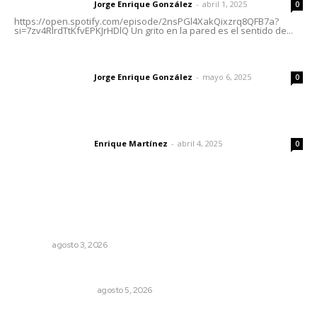
Jorge Enrique González
-
abril 1, 2025
Letras del director
0
https://open.spotify.com/episode/2nsPGl4XakQixzrq8QFB7a?
si=7zv4RlrdTtKfvEPKJrHDlQ Un grito en la pared es el sentido de...
Las vacas de Huajimic
Jorge Enrique González
-
mayo 6, 2025
Letras del director
0
El peatón y la ciudad
Enrique Martínez
-
abril 4, 2025
Letras del director
0
Lo más popular
Impulsan ruta turística en San Blas; Mecatán: Tierra de
Agua, Senderos y Plátanos
NAYARIT
agosto 3, 2026
Ráfagas citadinas
MONITOR POLÍTICO
agosto 5, 2026
Una persona y CFE mantienen disputa por probable