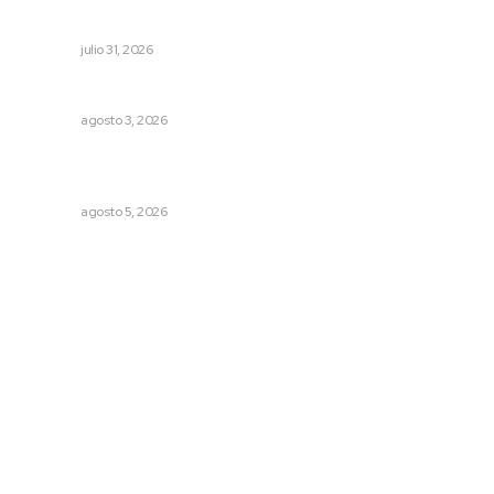
cobro indebido de luz
NAYARIT
julio 31, 2026
Fortalecen infraestructura de salud
NAYARIT
agosto 3, 2026
Sancionan conductas de asedio para proteger la
tranquilidad comunitaria
NAYARIT
agosto 5, 2026
Archivo mensual
agosto 2026
julio 2026
junio 2026
mayo 2026
abril 2026