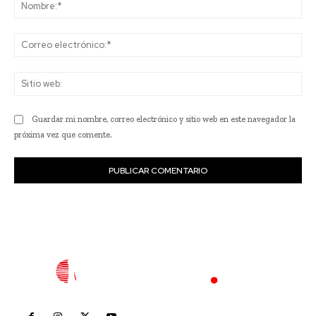
No
Co
ele
Sit
we
Guardar mi nombre, correo electrónico y sitio web en este navegador la
próxima vez que comente.