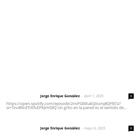
meridianoredacción@gmail.com
Tels. 3112143809 | 3112103211
Oficinas Generales: Av. Independencia #355, Tepic,
Nayarit
Letras del Director
Letras del director | Un grito en la pared
Jorge Enrique González
-
abril 1, 2025
Letras del director
0
https://open.spotify.com/episode/2nsPGl4XakQixzrq8QFB7a?
si=7zv4RlrdTtKfvEPKJrHDlQ Un grito en la pared es el sentido de...
Las vacas de Huajimic
Jorge Enrique González
-
mayo 6, 2025
Letras del director
0