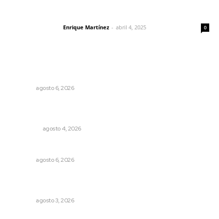
El peatón y la ciudad
Enrique Martínez
-
abril 4, 2025
Letras del director
0
Lo más popular
Niegan que hayan encontrado drogas en el anexo Zion
NAYARIT
agosto 6, 2026
Leyendas del Futbol mexicano integran serie de billetes
conmemorativos presentados por Lotería Nacional
NACIONAL
agosto 4, 2026
Celebrarán feria de lenguas indígenas
NAYARIT
agosto 6, 2026
Fortalecen formación de profesionales de la salud en el
IMSS
NAYARIT
agosto 3, 2026
MORENA Nacional llama a aspirantes nayaritas