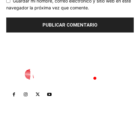
Guardar mi nombre, correo electrónico y sitio web en este
navegador la próxima vez que comente.
Inicio
Nayarit
Nacional
Policiaca
Opinión
Deportes
Edición Impresa
Sociales
Meridiano Vallarta
Contáctanos