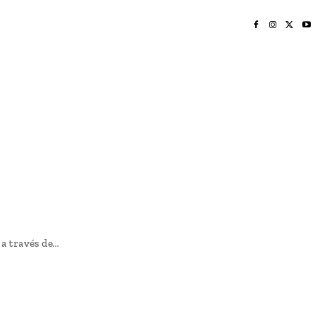
INICIO
NAYARIT
NACIONAL
POLICIACA
OPINIÓN
DEPORTES
EDICIÓN IMPRESA
SOCIALES
MERIDIANO VALLARTA
 través de...