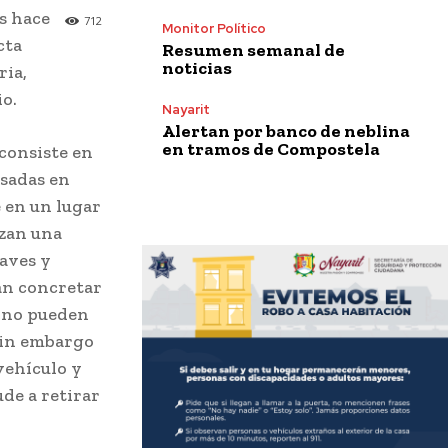
s hace
712
Monitor Político
cta
Resumen semanal de
noticias
ria,
io.
Nayarit
Alertan por banco de neblina
en tramos de Compostela
 consiste en
esadas en
 en un lugar
izan una
laves y
an concretar
s no pueden
 sin embargo
 vehículo y
de a retirar