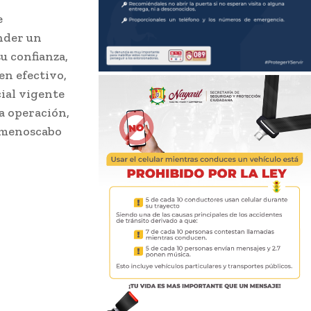
e
ender un
u confianza,
en efectivo,
cial vigente
a operación,
n menoscabo