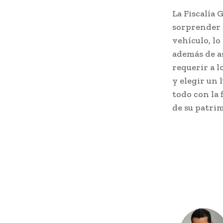
La Fiscalía 
sorprender y
vehículo, l
además de as
requerir a l
y elegir un 
todo con la 
de su patri