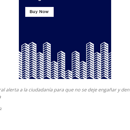
ral alerta a la ciudadanía para que no se deje engañar y de
a
22