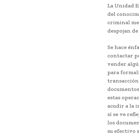
La Unidad E
del conocim
criminal med
despojan de 
Se hace énfa
contactar po
vender algú
para formali
transacción 
documentos 
estas operac
acudir a la 
sí se ve ref
los document
su efectivo 