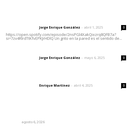
Letras del Director
Letras del director | Un grito en la pared
Jorge Enrique González
-
abril 1, 2025
Letras del director
0
https://open.spotify.com/episode/2nsPGl4XakQixzrq8QFB7a?
si=7zv4RlrdTtKfvEPKJrHDlQ Un grito en la pared es el sentido de...
Las vacas de Huajimic
Jorge Enrique González
-
mayo 6, 2025
Letras del director
0
El peatón y la ciudad
Enrique Martínez
-
abril 4, 2025
Letras del director
0
Lo más popular
Plantarán en Nayarit miles de árboles
NAYARIT
agosto 6, 2026