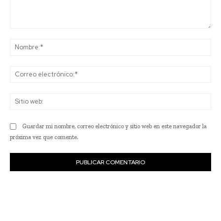
Comentario:
No
Co
ele
Sit
we
Guardar mi nombre, correo electrónico y sitio web en este navegador la
próxima vez que comente.