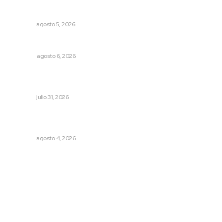
Sancionan conductas de asedio para proteger la
tranquilidad comunitaria
NAYARIT
agosto 5, 2026
El ’68 y evolución de la democracia
OPINIÓN
agosto 6, 2026
Fortalecen coordinación para consolidar el Sistema
Universal de Salud
NAYARIT
julio 31, 2026
Intensifican sustitución de rejillas y desazolve por
temporal
NAYARIT
agosto 4, 2026
Archivo mensual
agosto 2026
julio 2026