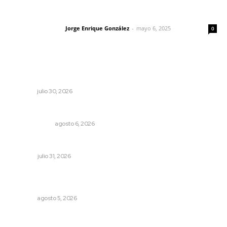
Las vacas de Huajimic
Jorge Enrique González
-
mayo 6, 2025
Letras del director
0
Lo más popular
Alertan por banco de neblina en tramos de Compostela
NAYARIT
julio 30, 2026
El cuchillo usado como cuchara
OTRAS VOCES
agosto 6, 2026
Tópicos políticos para analizar
OPINIÓN
julio 31, 2026
Explican origen científico de inundaciones en Tepic y
Xalisco
NAYARIT
agosto 5, 2026
Advierten inconsistencia en reparación del daño por
delito de corrupción de menores