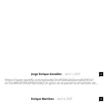
meridianoredacción@gmail.com
Tels. 3112143809 | 3112103211
Oficinas Generales: Av. Independencia #355, Tepic,
Nayarit
Letras del Director
Letras del director | Un grito en la pared
Jorge Enrique González
-
abril 1, 2025
Letras del director
0
https://open.spotify.com/episode/2nsPGl4XakQixzrq8QFB7a?
si=7zv4RlrdTtKfvEPKJrHDlQ Un grito en la pared es el sentido de...
El peatón y la ciudad
Enrique Martínez
-
abril 4, 2025
Letras del director
0