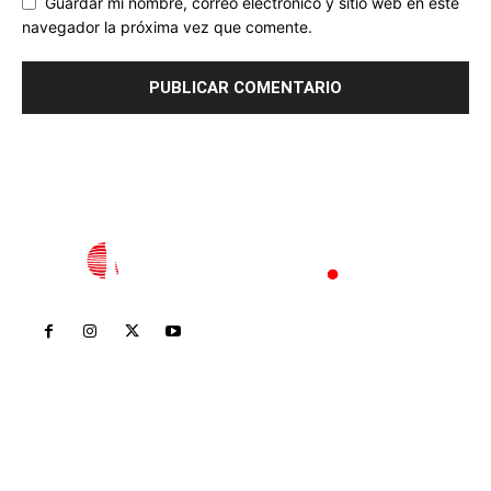
Guardar mi nombre, correo electrónico y sitio web en este
navegador la próxima vez que comente.
Inicio
Nayarit
Nacional
Policiaca
Opinión
Deportes
Edición Impresa
Sociales
Meridiano Vallarta
Contáctanos