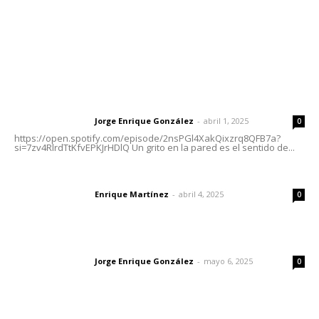
Nayarit
Letras del Director
Letras del director | Un grito en la pared
Jorge Enrique González
-
abril 1, 2025
Letras del director
0
https://open.spotify.com/episode/2nsPGl4XakQixzrq8QFB7a?
si=7zv4RlrdTtKfvEPKJrHDlQ Un grito en la pared es el sentido de...
El peatón y la ciudad
Enrique Martínez
-
abril 4, 2025
Letras del director
0
Las vacas de Huajimic
Jorge Enrique González
-
mayo 6, 2025
Letras del director
0
Lo más popular