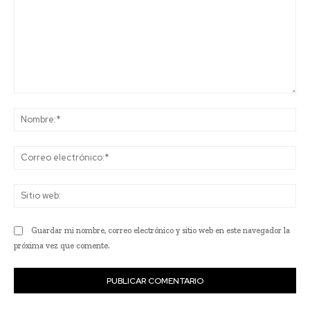
Comentario:
No
Co
ele
Sit
we
Guardar mi nombre, correo electrónico y sitio web en este navegador la
próxima vez que comente.