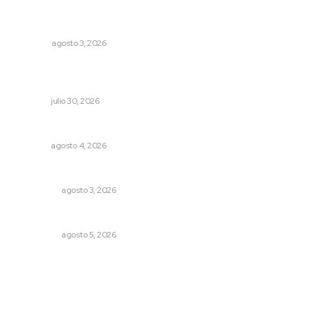
El ser humano ―vivo y difunto― es como un soplo,
como una sombra que pasa
OPINIÓN
agosto 3, 2026
Peligran concesiones de agua para uso agrícola; en
riesgo los cultivos nayaritas
NAYARIT
julio 30, 2026
Invitan a descubrir riqueza cultural en ruta Entre Canales
NAYARIT
agosto 4, 2026
Eliminan delincuente en Bahía de Banderas
POLICIACA
agosto 3, 2026
Árboles aplastan casas y camioneta en Tepic
POLICIACA
agosto 5, 2026
Archivo mensual