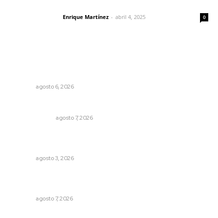
El peatón y la ciudad
Enrique Martínez
-
abril 4, 2025
Letras del director
0
Lo más popular
Buscan asegurar precio competitivo para el arroz
nayarita
NAYARIT
agosto 6, 2026
Sodomitas en desgracia
LA SERPENTINA
agosto 7, 2026
Tras operativo, el CEDE busca protección de justicia
federal
NAYARIT
agosto 3, 2026
Vinculan a sector artesanal con la actividad turística
estatal
NAYARIT
agosto 7, 2026
Analizan potencial minero en diversas regiones del