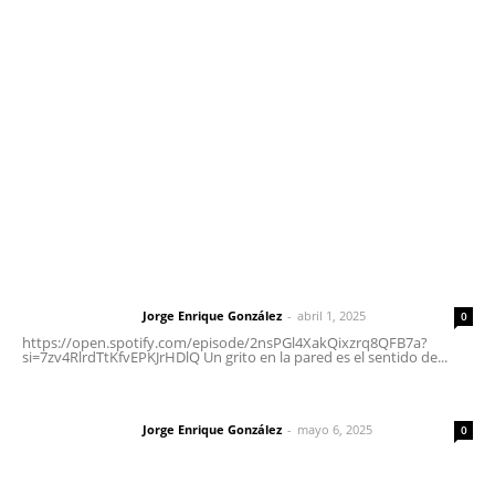
meridianoredacción@gmail.com
Tels. 3112143809 | 3112103211
Oficinas Generales: Av. Independencia #355, Tepic,
Nayarit
Letras del Director
Letras del director | Un grito en la pared
Jorge Enrique González
-
abril 1, 2025
Letras del director
0
https://open.spotify.com/episode/2nsPGl4XakQixzrq8QFB7a?
si=7zv4RlrdTtKfvEPKJrHDlQ Un grito en la pared es el sentido de...
Las vacas de Huajimic
Jorge Enrique González
-
mayo 6, 2025
Letras del director
0