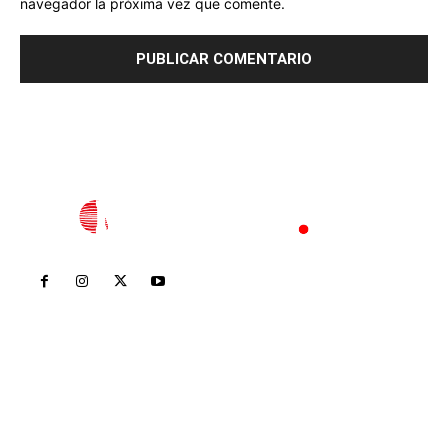
navegador la próxima vez que comente.
Inicio
Nayarit
Nacional
Policiaca
Opinión
Deportes
Edición Impresa
Sociales
Meridiano Vallarta
Contáctanos