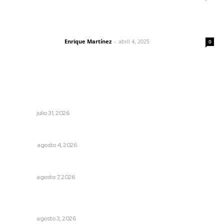
El peatón y la ciudad
Enrique Martínez
-
abril 4, 2025
Letras del director
0
Lo más popular
Promueve Juventino el legado Wixárika en Ciudad de
las Artes
NAYARIT
julio 31, 2026
El crimen organizado nos daña
OPINIÓN
agosto 4, 2026
Preparan cooperativistas zafra camaronera
NAYARIT
agosto 7, 2026
Fortalecen formación de profesionales de la salud en el
IMSS
NAYARIT
agosto 3, 2026