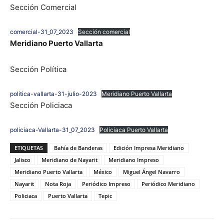
Sección Comercial
comercial-31_07_2023
Sección comercial
Meridiano Puerto Vallarta
Sección Política
politica-vallarta-31-julio-2023
Meridiano Puerto Vallarta
Sección Policiaca
policiaca-Vallarta-31_07_2023
Policiaca Puerto Vallarta
ETIQUETAS
Bahía de Banderas
Edición Impresa Meridiano
Jalisco
Meridiano de Nayarit
Meridiano Impreso
Meridiano Puerto Vallarta
México
Miguel Ángel Navarro
Nayarit
Nota Roja
Periódico Impreso
Periódico Meridiano
Policiaca
Puerto Vallarta
Tepic