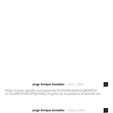
Contáctanos
meridianoredacción@gmail.com
Tels. 3112143809 | 3112103211
Oficinas Generales: Av. Independencia #355, Tepic,
Nayarit
Letras del Director
Letras del director | Un grito en la pared
Jorge Enrique González
-
abril 1, 2025
Letras del director
0
https://open.spotify.com/episode/2nsPGl4XakQixzrq8QFB7a?
si=7zv4RlrdTtKfvEPKJrHDlQ Un grito en la pared es el sentido de...
Las vacas de Huajimic
Jorge Enrique González
-
mayo 6, 2025
Letras del director
0