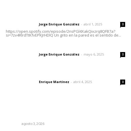
Letras del director | Un grito en la pared
Jorge Enrique González
-
abril 1, 2025
Letras del director
0
https://open.spotify.com/episode/2nsPGl4XakQixzrq8QFB7a?
si=7zv4RlrdTtKfvEPKJrHDlQ Un grito en la pared es el sentido de...
Las vacas de Huajimic
Jorge Enrique González
-
mayo 6, 2025
Letras del director
0
El peatón y la ciudad
Enrique Martínez
-
abril 4, 2025
Letras del director
0
Lo más popular
Tras operativo, el CEDE busca protección de justicia
federal
NAYARIT
agosto 3, 2026