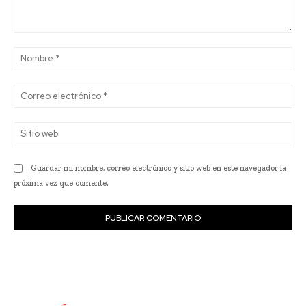
Comentario:
No
Co
ele
Sit
we
Guardar mi nombre, correo electrónico y sitio web en este navegador la
próxima vez que comente.