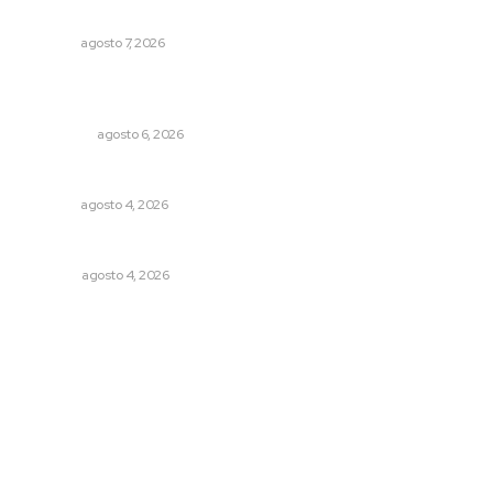
Ofertan mil 500 plazas en Feria de Empleo Juvenil
NAYARIT
agosto 7, 2026
Mecánico estrella vehículo que acababa de reparar en la
Tepic-Mazatlán
POLICIACA
agosto 6, 2026
Nayarit, en alerta por los accidentes viales
NAYARIT
agosto 4, 2026
El crimen organizado nos daña
OPINIÓN
agosto 4, 2026
Archivo mensual
agosto 2026
julio 2026
junio 2026