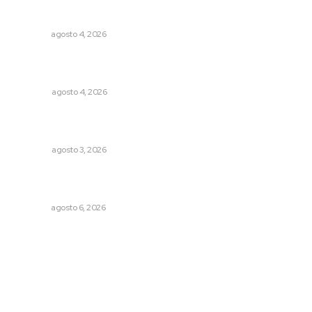
Aclara Marakame tarifas y programas de apoyo para
rehabilitación
NAYARIT
agosto 4, 2026
Buen gobierno, buen liderazgo y la amenaza de la
politiquería
OPINIÓN
agosto 4, 2026
¿De qué sirven los foros sobre la NEM?: eufemismos y
mentiras
OPINIÓN
agosto 3, 2026
Modernizan infraestructura para la comercialización del
maíz nayarita
NAYARIT
agosto 6, 2026
Archivo mensual
agosto 2026