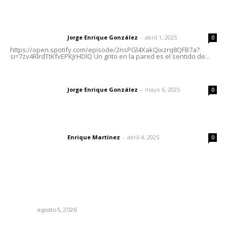
Letras del director | Un grito en la pared
Jorge Enrique González
-
abril 1, 2025
Letras del director
0
https://open.spotify.com/episode/2nsPGl4XakQixzrq8QFB7a?
si=7zv4RlrdTtKfvEPKJrHDlQ Un grito en la pared es el sentido de...
Las vacas de Huajimic
Jorge Enrique González
-
mayo 6, 2025
Letras del director
0
El peatón y la ciudad
Enrique Martínez
-
abril 4, 2025
Letras del director
0
Lo más popular
Lluvias y maleantes dañaron planteles en distintos
municipios de Nayarit
NAYARIT
agosto 5, 2026