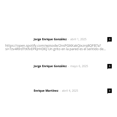
Letras del Director
Letras del director | Un grito en la pared
Jorge Enrique González
-
abril 1, 2025
Letras del director
0
https://open.spotify.com/episode/2nsPGl4XakQixzrq8QFB7a?
si=7zv4RlrdTtKfvEPKJrHDlQ Un grito en la pared es el sentido de...
Las vacas de Huajimic
Jorge Enrique González
-
mayo 6, 2025
Letras del director
0
El peatón y la ciudad
Enrique Martínez
-
abril 4, 2025
Letras del director
0
Lo más popular
Agosto, la hora de definirse