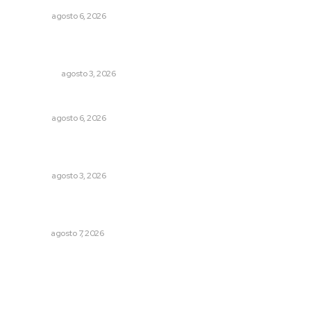
OPINIÓN
agosto 6, 2026
Ocho jornaleros heridos en accidente en la carretera
Compostela-San Blas
POLICIACA
agosto 3, 2026
Probables resultados en gubernaturas
OPINIÓN
agosto 6, 2026
El ser humano ―vivo y difunto― es como un soplo,
como una sombra que pasa
OPINIÓN
agosto 3, 2026
Inauguran espacio de lectura y bebeteca en centro
femenil
NAYARIT
agosto 7, 2026
Archivo mensual