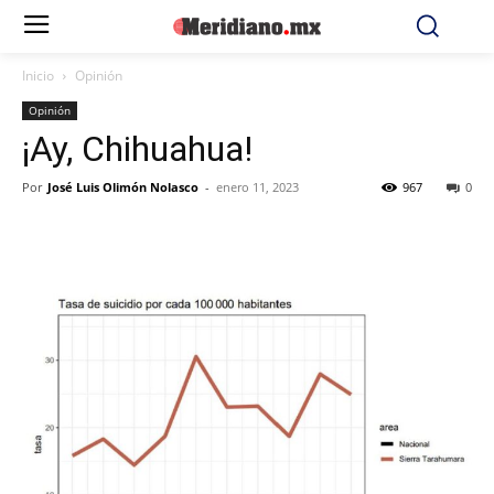
Inicio
Opinión
Opinión
¡Ay, Chihuahua!
Por
José Luis Olimón Nolasco
-
enero 11, 2023
967
0