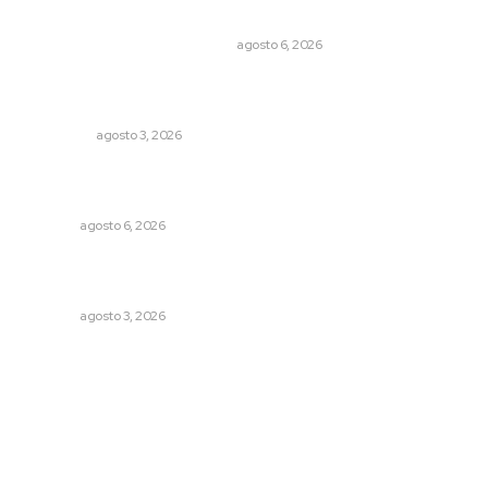
Cuando el río suena, ¿quién escucha?
EL ATAQUE DE LOS QUE OBSERVAN
agosto 6, 2026
Ocho jornaleros heridos en accidente en la carretera
Compostela-San Blas
POLICIACA
agosto 3, 2026
Podrán artistas obtener título por experiencia
profesional sobresaliente
NAYARIT
agosto 6, 2026
Fortalecen formación de profesionales de la salud en el
IMSS
NAYARIT
agosto 3, 2026
Archivo mensual
agosto 2026