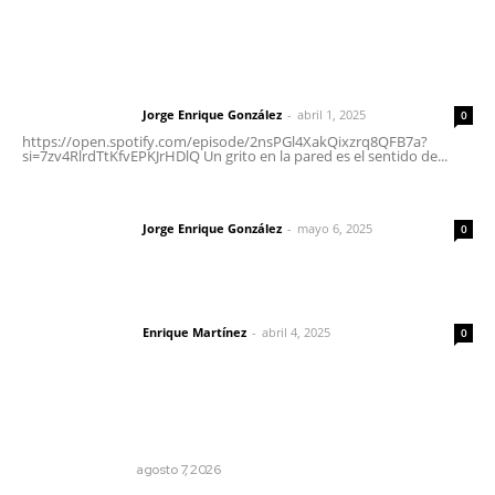
Letras del Director
Letras del director | Un grito en la pared
Jorge Enrique González
-
abril 1, 2025
Letras del director
0
https://open.spotify.com/episode/2nsPGl4XakQixzrq8QFB7a?
si=7zv4RlrdTtKfvEPKJrHDlQ Un grito en la pared es el sentido de...
Las vacas de Huajimic
Jorge Enrique González
-
mayo 6, 2025
Letras del director
0
El peatón y la ciudad
Enrique Martínez
-
abril 4, 2025
Letras del director
0
Lo más popular
Edición impresa 08 de agosto de 2026
EDICIÓN IMPRESA
agosto 7, 2026