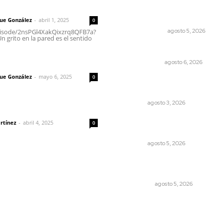
 | Un grito en la pared
enfrenta a dos grupos
humanos
que González
-
abril 1, 2025
0
LA SERPENTINA
agosto 5, 2026
episode/2nsPGl4XakQixzrq8QFB7a?
 grito en la pared es el sentido
El cuchillo usado como cuch
imic
OTRAS VOCES
agosto 6, 2026
que González
-
mayo 6, 2025
0
Caen ingresos por remesas
durante el primer semestre
NAYARIT
agosto 3, 2026
dad
Establecen precio de garan
rtínez
-
abril 4, 2025
0
para ganado en Composte
NAYARIT
agosto 5, 2026
Árboles aplastan casas y
camioneta en Tepic
POLICIACA
agosto 5, 2026
© 2024 Meridiano.mx - Todos los derechos reservados