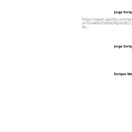
Letras del director
Jorge Enri
Letras del director
Tels. 3112143809 | 3112103211
https://open.spotify.com/
si=7zv4RlrdTtKfvEPKJrHDlQ Un
de...
Oficinas Generales: Av.
Independencia #355, Tepic,
Las vacas de Huaj
Nayarit
Jorge Enri
Letras del director
El peatón y la ciu
Enrique Ma
Letras del director