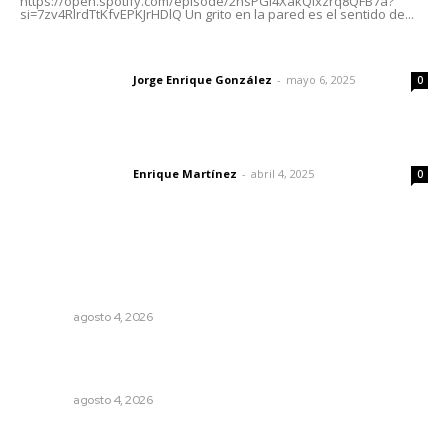
https://open.spotify.com/episode/2nsPGl4XakQixzrq8QFB7a?
si=7zv4RlrdTtKfvEPKJrHDlQ Un grito en la pared es el sentido de...
Las vacas de Huajimic
Jorge Enrique González
-
mayo 6, 2025
Letras del director
0
El peatón y la ciudad
Enrique Martínez
-
abril 4, 2025
Letras del director
0
Lo más popular
General con 40 años de carrera asume la Guardia
Nacional
NAYARIT
agosto 4, 2026
Reportan buen comportamiento ciudadano durante
periodo vacacional
NAYARIT
agosto 4, 2026
Eufemismos