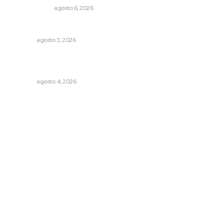
OTRAS VOCES
agosto 6, 2026
Fortalecen infraestructura de salud
NAYARIT
agosto 3, 2026
Abren convocatoria de ingreso para la Escuela de Bellas
Artes
NAYARIT
agosto 4, 2026
Archivo mensual
agosto 2026
julio 2026
junio 2026
mayo 2026
abril 2026
marzo 2026