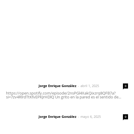
meridianoredacción@gmail.com
Tels. 3112143809 | 3112103211
Oficinas Generales: Av. Independencia #355, Tepic,
Nayarit
Letras del Director
Letras del director | Un grito en la pared
Jorge Enrique González
-
abril 1, 2025
Letras del director
0
https://open.spotify.com/episode/2nsPGl4XakQixzrq8QFB7a?
si=7zv4RlrdTtKfvEPKJrHDlQ Un grito en la pared es el sentido de...
Las vacas de Huajimic
Jorge Enrique González
-
mayo 6, 2025
Letras del director
0