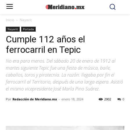
Inicio
Nayarit
Nayarit
Portada
Cumple 112 años el
ferrocarril en Tepic
No era para menos. Del sábado 20 de enero de 1912 al
martes siguiente Tepic fue una fiesta de música, baile,
caballos, toros y pirotecnia. La razón: llegaba por fin el
ferrocarril al Territorio, después de una larga espera. Asistió
el mismo vicepresidente José María Pino Suárez.
Por
Redacción de Meridiano.mx
-
enero 18, 2024
2902
0