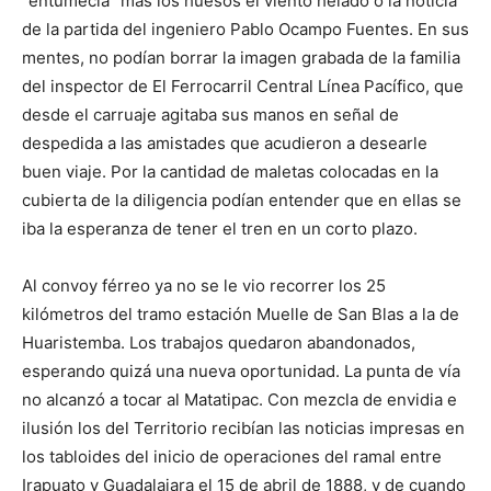
“entumecía” más los huesos el viento helado o la noticia
de la partida del ingeniero Pablo Ocampo Fuentes. En sus
mentes, no podían borrar la imagen grabada de la familia
del inspector de El Ferrocarril Central Línea Pacífico, que
desde el carruaje agitaba sus manos en señal de
despedida a las amistades que acudieron a desearle
buen viaje. Por la cantidad de maletas colocadas en la
cubierta de la diligencia podían entender que en ellas se
iba la esperanza de tener el tren en un corto plazo.
Al convoy férreo ya no se le vio recorrer los 25
kilómetros del tramo estación Muelle de San Blas a la de
Huaristemba. Los trabajos quedaron abandonados,
esperando quizá una nueva oportunidad. La punta de vía
no alcanzó a tocar al Matatipac. Con mezcla de envidia e
ilusión los del Territorio recibían las noticias impresas en
los tabloides del inicio de operaciones del ramal entre
Irapuato y Guadalajara el 15 de abril de 1888, y de cuando