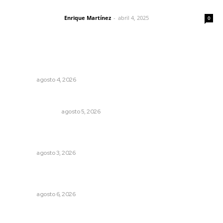
El peatón y la ciudad
Enrique Martínez
-
abril 4, 2025
Letras del director
0
Lo más popular
Nayarit, en alerta por los accidentes viales
NAYARIT
agosto 4, 2026
Edición impresa 05 de agosto de 2026
EDICIÓN IMPRESA
agosto 5, 2026
Exigen adaptar fechas de veda ante riesgos climáticos
y comerciales
NAYARIT
agosto 3, 2026
Modernizan infraestructura para la comercialización del
maíz nayarita
NAYARIT
agosto 6, 2026
Lanzan recomendaciones para reforzar la seguridad en
comercios de Nayarit