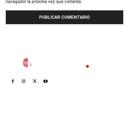
navegador la próxima vez que comente.
Inicio
Nayarit
Nacional
Policiaca
Opinión
Deportes
Edición Impresa
Sociales
Meridiano Vallarta
Contáctanos