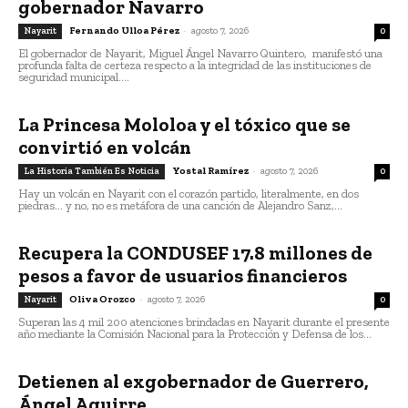
gobernador Navarro
Fernando Ulloa Pérez
-
agosto 7, 2026
Nayarit
0
El gobernador de Nayarit, Miguel Ángel Navarro Quintero, manifestó una
profunda falta de certeza respecto a la integridad de las instituciones de
seguridad municipal....
La Princesa Mololoa y el tóxico que se
convirtió en volcán
Yostal Ramírez
-
agosto 7, 2026
La Historia También Es Noticia
0
Hay un volcán en Nayarit con el corazón partido, literalmente, en dos
piedras... y no, no es metáfora de una canción de Alejandro Sanz,...
Recupera la CONDUSEF 17.8 millones de
pesos a favor de usuarios financieros
Oliva Orozco
-
agosto 7, 2026
Nayarit
0
Superan las 4 mil 200 atenciones brindadas en Nayarit durante el presente
año mediante la Comisión Nacional para la Protección y Defensa de los...
Detienen al exgobernador de Guerrero,
Ángel Aguirre