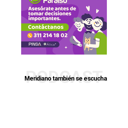
PODCAST
Meridiano también se escucha