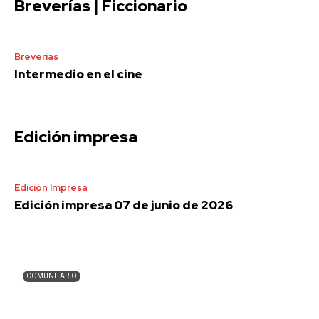
Breverías | Ficcionario
Breverías
Intermedio en el cine
Edición impresa
Edición Impresa
Edición impresa 07 de junio de 2026
COMUNITARIO
Lo de Lamedo | ¡Un legado de lucha y resistencia
en el camino hacia la Independencia y la