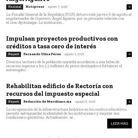
Notipress
-
agosto 7, 2026
Nacional
0
La Fiscalía General de la República (FGR) detuvo este jueves 6 de agosto al
exgobernador de Guerrero, Ángel Aguirre, por su presunta relación con
el caso Ayotzinapa. La institución...
Impulsan proyectos productivos con
créditos a tasa cero de interés
Fernando Ulloa Pérez
-
agosto 7, 2026
Nayarit
0
Diversos sectores de la población nayarita accedieron a una bolsa de
recursos superior a los 3.3 millones de pesos destinados a fortalecer el
autoempleo...
Rehabilitan edificio de Rectoría con
recursos del impuesto especial
Redacción de Meridiano.mx
-
agosto 6, 2026
Nayarit
0
La recuperación de la infraestructura histórica en los centros educativos
permite salvaguardar la identidad de las instituciones y mejorar sus
condiciones operativas. Actualmente, se...
LEER MÁS