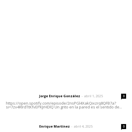
Contáctanos
meridianoredacción@gmail.com
Tels. 3112143809 | 3112103211
Oficinas Generales: Av. Independencia #355, Tepic,
Nayarit
Letras del Director
Letras del director | Un grito en la pared
Jorge Enrique González
-
abril 1, 2025
Letras del director
0
https://open.spotify.com/episode/2nsPGl4XakQixzrq8QFB7a?
si=7zv4RlrdTtKfvEPKJrHDlQ Un grito en la pared es el sentido de...
El peatón y la ciudad
Enrique Martínez
-
abril 4, 2025
Letras del director
0