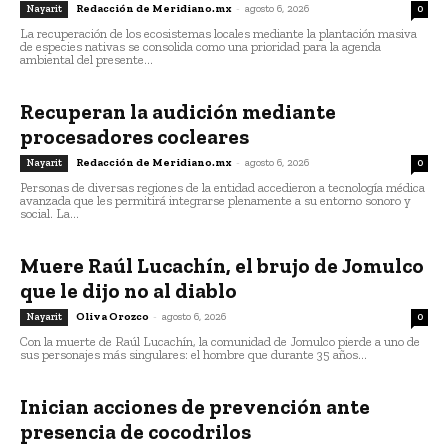
Redacción de Meridiano.mx
-
agosto 6, 2026
Nayarit
0
La recuperación de los ecosistemas locales mediante la plantación masiva
de especies nativas se consolida como una prioridad para la agenda
ambiental del presente...
Recuperan la audición mediante
procesadores cocleares
Redacción de Meridiano.mx
-
agosto 6, 2026
Nayarit
0
Personas de diversas regiones de la entidad accedieron a tecnología médica
avanzada que les permitirá integrarse plenamente a su entorno sonoro y
social. La...
Muere Raúl Lucachín, el brujo de Jomulco
que le dijo no al diablo
Oliva Orozco
-
agosto 6, 2026
Nayarit
0
Con la muerte de Raúl Lucachín, la comunidad de Jomulco pierde a uno de
sus personajes más singulares: el hombre que durante 35 años...
Inician acciones de prevención ante
presencia de cocodrilos