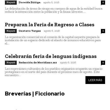
Doreida Zúñiga
-
agosto 6, 2026
Nayarit
0
La delimitación de áreas de riesgo en cuerpos de agua de la entidad busca
reducir la interacción entre la población y la fauna silvestre....
Preparan la Feria de Regreso a Clases
Gustavo Vargas
-
agosto 6, 2026
Nayarit
0
La organización comercial en el corazón de la capital nayarita prepara la
instalación de un espacio dedicado al abasto de insumos educativos para
el...
Celebrarán feria de lenguas indígenas
Redacción de Meridiano.mx
-
agosto 6, 2026
Nayarit
0
Las expresiones culturales de los pueblos originarios ocuparán un espacio
protagónico en el norte del país durante el próximo mes de agosto. Este
encuentro...
LEER MÁS
Breverías | Ficcionario