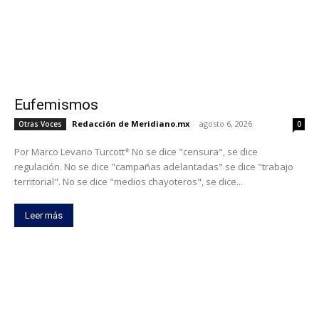
Eufemismos
Redacción de Meridiano.mx
-
agosto 6, 2026
Otras Voces
0
Por Marco Levario Turcott* No se dice "censura", se dice
regulación. No se dice "campañas adelantadas" se dice "trabajo
territorial". No se dice "medios chayoteros", se dice...
Leer más