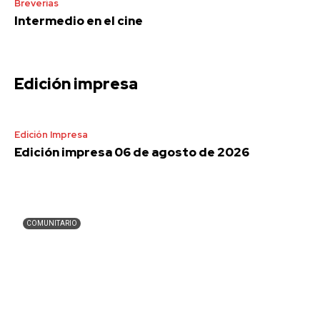
Breverías
Intermedio en el cine
Edición impresa
Edición Impresa
Edición impresa 06 de agosto de 2026
COMUNITARIO
Lo de Lamedo | ¡Un legado de lucha y resistencia
en el camino hacia la Independencia y la
Revolución!
abril 13, 2025