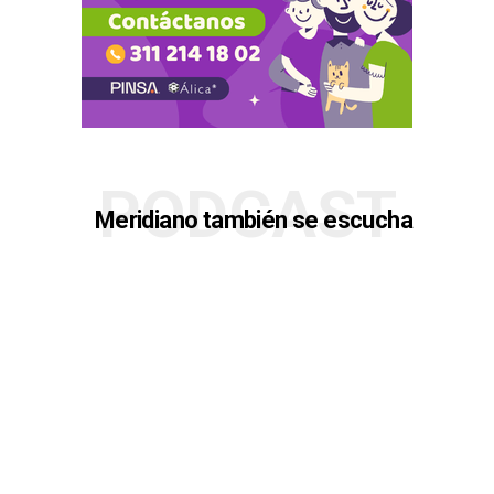
PODCAST
Meridiano también se escucha